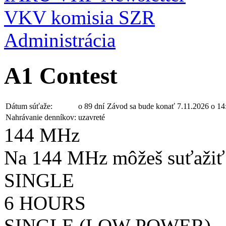
VKV komisia SZR
Administrácia
A1 Contest
Dátum súťaže:
o 89 dní
Závod sa bude konať 7.11.2026 o 1
Nahrávanie denníkov:
uzavreté
144 MHz
Na 144 MHz môžeš suťažiť 
SINGLE
6 HOURS
SINGLE (LOW POWER)