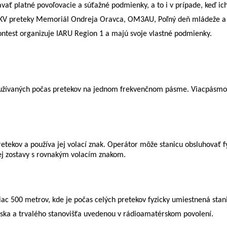
avať platné povoľovacie a súťažné podmienky, a to i v prípade, keď i
KV preteky Memoriál Ondreja Oravca, OM3AU, Poľný deň mládeže a V
test organizuje IARU Region 1 a majú svoje vlastné podmienky.
používaných počas pretekov na jednom frekvenčnom pásme. Viacpásmov
retekov a používa jej volací znak. Operátor môže stanicu obsluhovať 
ej zostavy s rovnakým volacím znakom.
ac 500 metrov, kde je počas celých pretekov fyzicky umiestnená stan
iska a trvalého stanovišťa uvedenou v rádioamatérskom povolení.