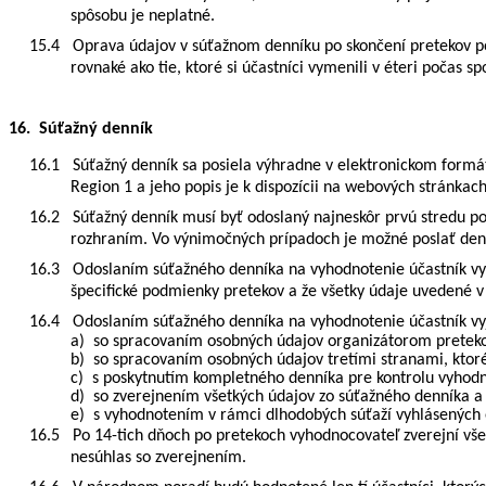
spôsobu je neplatné.
15.4
Oprava údajov v súťažnom denníku po skončení pretekov p
rovnaké ako tie, ktoré si účastníci vymenili v éteri počas sp
16. Súťažný denník
16.1
Súťažný denník sa posiela výhradne v elektronickom form
Region 1 a jeho popis je k dispozícii na webových stránkac
16.2
Súťažný denník musí byť odoslaný najneskôr prvú stredu p
rozhraním. Vo výnimočných prípadoch je možné poslať denn
16.3
Odoslaním súťažného denníka na vyhodnotenie účastník vyh
špecifické podmienky pretekov a že všetky údaje uvedené v
16.4
Odoslaním súťažného denníka na vyhodnotenie účastník vyj
a)
so spracovaním osobných údajov organizátorom preteko
b)
so spracovaním osobných údajov tretími stranami, ktor
c)
s poskytnutím kompletného denníka pre kontrolu vyhodn
d)
so zverejnením všetkých údajov zo súťažného denníka a
e)
s vyhodnotením v rámci dlhodobých súťaží vyhlásených 
16.5
Po 14-tich dňoch po pretekoch vyhodnocovateľ zverejní všet
nesúhlas so zverejnením.