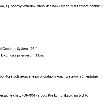
, t.j. bodový výsledok, ktorý účastník uviedol v súťažnom denníku,
ld Geodetic System 1984).
ť kružnicu s priemerom 1 km.
bo ktoré boli
ukončené po oficiálnom konci pretekov
, sú neplatné.
verzačné chaty (ON4KST) a pod. Pre komunikáciu na týchto