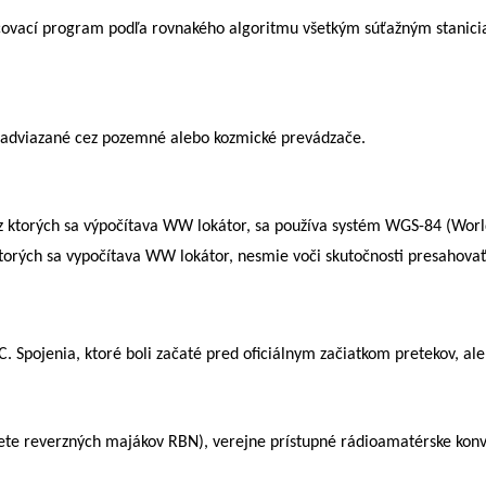
covací program podľa rovnakého algoritmu všetkým súťažným staniciam
 nadviazané cez pozemné alebo kozmické prevádzače.
, z ktorých sa výpočítava WW lokátor, sa používa systém WGS-84 (Wor
ktorých sa vypočítava WW lokátor, nesmie voči skutočnosti presahova
Spojenia, ktoré boli začaté pred oficiálnym začiatkom pretekov, ale
iete reverzných majákov RBN)
, verejne prístupné rádioamatérske kon