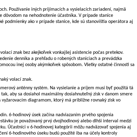
koch.
Používanie iných prijímacích a vysielacích zariadení, najmä
a je dôvodom na nehodnotenie účastníka. V prípade stanice
aké podmienky ako v prípade stanice, kde sú stanovištia operátora aj
volací znak bez akejkoľvek vonkajšej asistencie počas pretekov.
vedenie denníka a prehľadu o robených staniciach a prevádzka
s pomocou inej osoby akýmkoľvek spôsobom. Všetky ostatné činnosti sa
aký volací znak.
merový anténny systém. Na vysielanie a príjem musí byť použitá tá
ak, aby sa dosiahol maximálny dosiahnuteľný zisk v danom smere
vyžarovacím diagramom, ktorý má približne rovnaký zisk vo
odín.
6-hodinový úsek začína nadviazaním prvého spojenia
stávku je považovaný prvý dvojhodinový alebo dlhší interval medzi
ku. Účastníci v 6-hodinovej kategórii môžu nadväzovať spojenia aj
čení 6-hodinového úseku budú použité iba na účely kontroly