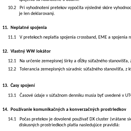
10.2
Pri vyhodnotení pretekov vypočíta výsledné skóre vyhodno
je len deklarovaný.
11. Neplatné spojenia
11.1
V pretekoch neplatia spojenia crossband, EME a spojenia
12. Vlastný WW lokátor
12.1
Na určenie zemepisnej šírky a dĺžky súťažného stanovišťa
12.2
Tolerancia zemepisných súradníc súťažného stanovišťa, z 
13. Časy spojení
13.1
Časové údaje v súťažnom denníku musia byť uvedené v UTC. 
14. Používanie komunikačných a konverzačných prostriedkov
14.1
Počas pretekov je dovolené používať DX cluster
(vrátane s
diskusných prostriedkoch platia nasledujúce pravidlá: