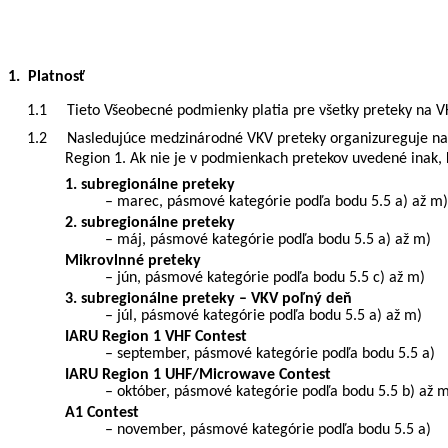
1. Platnosť
1.1
Tieto Všeobecné podmienky platia pre všetky preteky na
1.2
Nasledujúce medzinárodné VKV preteky organizureguje na ú
Region 1. Ak nie je v podmienkach pretekov uvedené inak, 
1. subregionálne preteky
–
marec, pásmové kategórie podľa bodu 5.5 a)
až
m)
2. subregionálne preteky
–
máj, pásmové kategórie podľa bodu 5.5 a) až m)
Mikrovlnné preteky
–
jún, pásmové kategórie podľa bodu 5.5 c) až m)
3. subregionálne preteky – VKV poľný deň
–
júl, pásmové kategórie podľa bodu 5.5 a) až m)
IARU Region 1 VHF Contest
–
september, pásmové kategórie podľa bodu 5.5 a)
IARU Region 1 UHF/Microwave Contest
–
október, pásmové kategórie podľa bodu 5.5 b) až m
A1 Contest
–
november, pásmové kategórie podľa bodu 5.5 a)