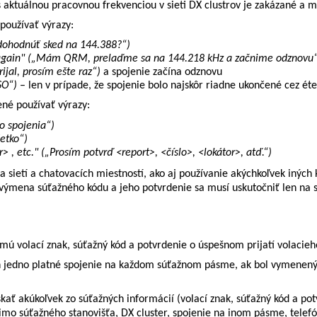
s aktuálnou pracovnou frekvenciou v sieti DX clustrov je zakázané a 
používať výrazy:
ohodnúť sked na 144.388?“
)
t again" („Mám QRM, prelaďme sa na 144.218 kHz a začnime odznovu
ijal, prosím ešte raz“)
a spojenie začína odznovu
SO“)
– len v prípade, že spojenie bolo najskôr riadne ukončené cez éte
ené používať výrazy:
o spojenia“)
šetko“)
 , etc." („Prosím potvrď <report>, <číslo>, <lokátor>, atď.“)
 sietí a chatovacích miestností, ako aj používanie akýchkoľvek iný
á výmena súťažného kódu a jeho potvrdenie sa musí uskutočniť len na
jmú volací znak, súťažný kód a potvrdenie o úspešnom prijatí volacie
len jedno platné spojenie na každom súťažnom pásme, ak bol vymene
skať akúkoľvek zo súťažných informácií (volací znak, súťažný kód a p
imo súťažného stanovišťa, DX cluster, spojenie na inom pásme, telef