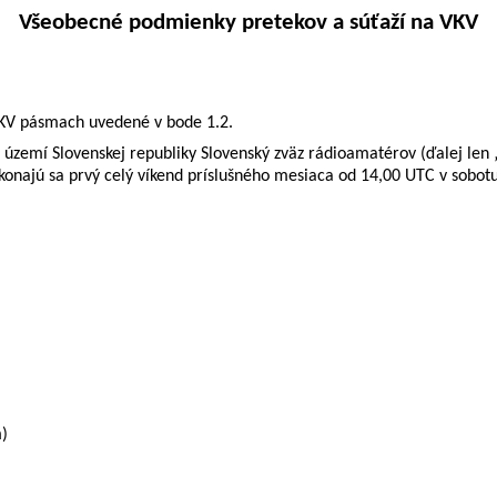
Všeobecné podmienky pretekov a súťaží na VKV
 VKV pásmach uvedené v
bode 1.2.
zemí Slovenskej republiky Slovenský zväz rádioamatérov (ďalej len 
konajú sa prvý celý víkend príslušného mesiaca od 14,00 UTC v sobot
)