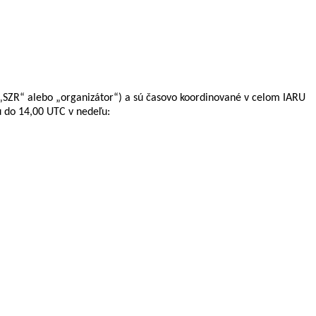
„SZR“ alebo „organizátor“) a sú časovo koordinované v celom IARU
u do 14,00 UTC v nedeľu: