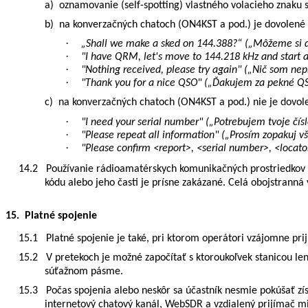
a)
oznamovanie (self-spotting) vlastného volacieho znaku 
b)
na konverzačných chatoch (ON4KST a pod.) je dovolené 
·
„Shall we make a sked on 144.388?“ („
Môžeme si d
·
"I have QRM, let's move to 144.218 kHz and star
·
"Nothing received, please try again" („Nič som nepr
·
"Thank you for a nice QSO"
(„Ďakujem za pekné Q
c)
na konverzačných chatoch (ON4KST a pod.)
nie je dovol
·
"I need your serial number" („Potrebujem tvoje čísl
·
"Please repeat all information" („Prosím zopakuj v
·
"Please confirm <report>, <serial number>, <locator>
14.2
Používanie rádioamatérskych komunikačných prostriedkov a
kódu alebo jeho časti je prísne zakázané. Celá obojstrann
15. Platné spojenie
15.1
Platné spojenie je také, pri ktorom operátori vzájomne pri
15.2
V pretekoch je možné započítať s ktoroukoľvek stanicou 
súťažnom pásme.
15.3
Počas spojenia alebo neskôr sa účastník nesmie pokúšať zí
internetový chatový kanál, WebSDR a vzdialený prijímač m