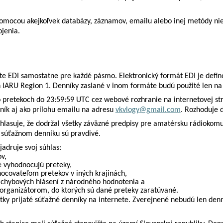
omocou akejkoľvek databázy, záznamov, emailu alebo inej metódy nie
ojenia.
áte EDI samostatne pre každé pásmo.
Elektronický formát EDI je def
h IARU Region 1.
Denníky zaslané v inom formáte budú použité len na 
o pretekoch do 23:59:59 UTC cez webové rozhranie na internetovej s
ík aj ako prílohu emailu na adresu
vkvlogy
@
gmail.com
. Rozhoduje 
lasuje, že dodržal všetky záväzné predpisy pre amatérsku rádiokomun
 súťažnom denníku sú pravdivé.
adruje svoj súhlas:
v,
é vyhodnocujú preteky,
ocovateľom pretekov v iných krajinách,
 chybových hlásení z národného hodnotenia a
organizátorom, do ktorých sú dané preteky zaratúvané.
ky prijaté súťažné denníky na internete. Zverejnené nebudú len denní