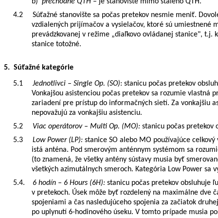
b)
prechodné QTH
– je stanovište mimo stáleho QTH.
4.2
Súťažné stanovište sa počas pretekov nesmie meniť. Dovole
vzdialených prijímačov a vysielačov, ktoré sú umiestnené m
prevádzkovanej v režime „diaľkovo ovládanej stanice", t.j. 
stanice totožné.
5. Súťažné kategórie
5.1
Jednotlivci – Single Op. (SO)
: stanicu počas pretekov obslu
Vonkajšou asistenciou počas pretekov sa rozumie vlastná p
zariadení pre prístup do informačných sietí. Za vonkajšiu 
nepovažujú za vonkajšiu asistenciu.
5.2
Viac operátorov – Multi Op. (MO):
stanicu počas pretekov 
5.3
Low Power (LP):
stanice SO alebo MO používajúce celkový v
istá anténa. Pod smerovým anténnym systémom sa rozumie
(to znamená, že všetky antény sústavy musia byť smerova
všetkých azimutálnych smeroch. Kategória Low Power sa v
5.4.
6 hodín – 6 Hours (6H):
stanicu počas pretekov obsluhuje ľu
v pretekoch. Úsek môže byť rozdelený na maximálne dve čas
spojeniami a čas nasledujúceho spojenia za začiatok druhej
po uplynutí 6-hodinového úseku. V tomto prípade musia pos