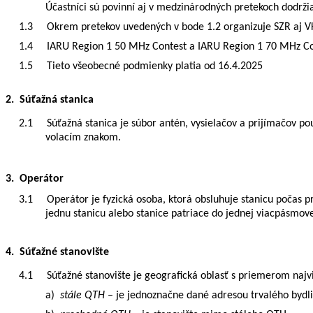
Účastníci sú povinní aj v medzinárodných pretekoch dodrži
1.3
Okrem pretekov uvedených v bode 1.2 organizuje SZR aj V
1.4
IARU Region 1 50 MHz Contest a IARU Region 1 70 MHz Con
1.5
Tieto všeobecné podmienky platia od 16.4.2025
2.
Súťažná stanica
2.1
Súťažná stanica je súbor antén, vysielačov a prijímačov 
volacím znakom.
3.
Operátor
3.1
Operátor je fyzická osoba, ktorá obsluhuje stanicu počas p
jednu stanicu alebo stanice patriace do jednej viacpásmov
4. Súťažné stanovište
4.1
Súťažné stanovište
je
geografická oblasť s priemerom najvi
a)
stále QTH
– je jednoznačne dané adresou trvalého bydl