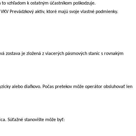
ch to vzhľadom k ostatným účastníkom poškodzuje.
KV Prevádzkový aktív, ktoré majú svoje vlastné podmienky.
á zostava je zložená z viacerých pásmových staníc s rovnakým
fyzicky alebo diaľkovo. Počas pretekov môže operátor obsluhovať len
ica.
Súťažné stanovište môže byť: