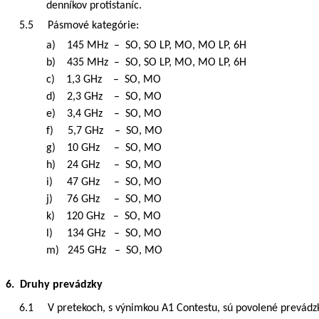
denníkov protistaníc.
5.5
Pásmové kategórie:
a)
145 MHz
–
SO, SO LP, MO, MO LP, 6H
b)
435 MHz
–
SO, SO LP, MO, MO LP, 6H
c)
1,3 GHz
–
SO, MO
d)
2,3 GHz
–
SO, MO
e)
3,4 GHz
–
SO, MO
f)
5,7 GHz
–
SO, MO
g)
10 GHz
–
SO, MO
h)
24 GHz
–
SO, MO
i)
47 GHz
–
SO, MO
j)
76 GHz
–
SO, MO
k)
120 GHz
–
SO, MO
l)
134 GHz
–
SO, MO
m)
245 GHz
–
SO, MO
6. Druhy prevádzky
6.1
V pretekoch, s výnimkou A1 Contestu, sú povolené prevád