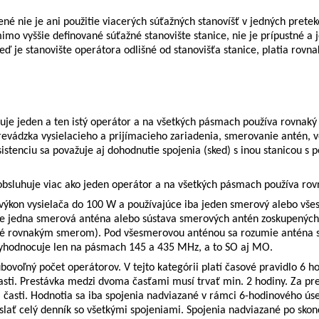
né nie je ani použitie viacerých súťažných stanovíšť v jedných prete
imo vyššie definované súťažné stanovište stanice, nie je prípustné 
keď je stanovište operátora odlišné od stanovišťa stanice, platia rovn
huje jeden a ten istý operátor a na všetkých pásmach používa rovnaký 
revádzka vysielacieho a prijímacieho zariadenia, smerovanie antén, 
asistenciu sa považuje aj dohodnutie spojenia (sked) s inou stanicou 
obsluhuje viac ako jeden operátor a na všetkých pásmach používa rovn
ýkon vysielača do 100 W a používajúce iba jeden smerový alebo všes
 jedna smerová anténa alebo sústava smerových antén zoskupených t
né rovnakým smerom). Pod všesmerovou anténou sa rozumie anténa s 
yhodnocuje len na pásmach 145 a 435 MHz, a to SO aj MO.
bovoľný počet operátorov. V tejto kategórii platí časové pravidlo 6 h
ti. Prestávka medzi dvoma časťami musí trvať min. 2 hodiny. Za pre
 časti.
Hodnotia sa iba spojenia nadviazané v rámci 6-hodinového úse
lať celý denník so všetkými spojeniami. Spojenia nadviazané po skon