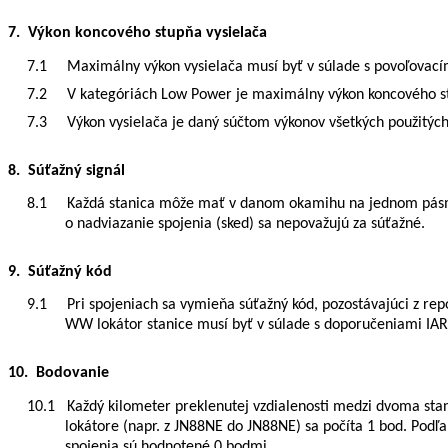
7. Výkon koncového stupňa vysielača
7.1
Maximálny
výkon vysielača musí byť v súlade s povoľovac
7.2 V kategóriách Low Power je maximálny výkon koncového st
7.3 Výkon vysielača je daný súčtom výkonov všetkých použitýc
8. Súťažný signál
8.1 Každá stanica môže mať v danom okamihu na jednom pásme l
o nadviazanie spojenia (sked) sa nepovažujú za súťažné.
9. Súťažný kód
9.1
Pri spojeniach sa vymieňa súťažný kód, pozostávajúci z re
WW lokátor stanice musí byť v súlade s doporučeniami IA
10. Bodovanie
10.1
Každý kilometer preklenutej vzdialenosti medzi dvoma sta
lokátore (napr. z JN88NE do JN88NE) sa počíta 1 bod. Podľ
spojenia sú hodnotené 0 bodmi.