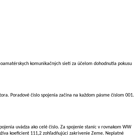
ioamatérskych komunikačných sietí za účelom dohodnutia pokusu
tora.
Poradové číslo spojenia začína na každom pásme číslom 001.
ojenia uvádza ako celé číslo. Za spojenie staníc v rovnakom WW
žíva koeficient 111,2 zohľadňujúci zakrivenie Zeme. Neplatné