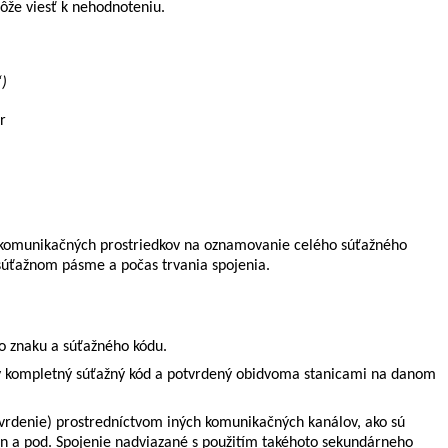
môže viesť k nehodnoteniu.
“)
r
ch komunikačných prostriedkov na oznamovanie celého súťažného
 súťažnom pásme a počas trvania spojenia.
ho znaku a súťažného kódu.
ný kompletný súťažný kód a potvrdený obidvoma stanicami na danom
otvrdenie) prostredníctvom iných komunikačných kanálov, ako sú
ón a pod. Spojenie nadviazané s použitím takéhoto sekundárneho