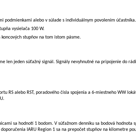
ími podmienkami alebo v súlade s individuálnym povolením účastníka.
upňa vysielača 100 W.
h koncových stupňov na tom istom pásme.
en jeden súťažný signál. Signály nevyhnutné na pripojenie do rád
portu RS alebo RST, poradového čísla spojenia a 6-miestneho WW loká
RU.
nicami sa hodnotí 1 bodom. V súťažnom denníku sa bodová hodnota sp
a doporučenia IARU Region 1 sa na prepočet stupňov na kilometre pou