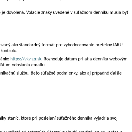
 je dovolená. Volacie znaky uvedené v súťažnom denníku musia byť
inovaný ako štandardný formát pre vyhodnocovanie pretekov IARU
kontrolu.
tránke
https://vkv.szr.sk
. Rozhoduje dátum prijatia denníka webovým
dátum odoslania emailu.
ikačnú službu, tieto súťažné podmienky, ako aj prípadné ďalšie
ky staníc, ktoré pri posielaní súťažného denníka vyjadria svoj