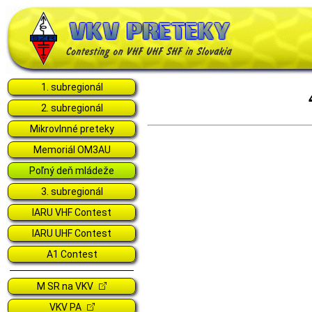
1. subregionál
2. subregionál
Mikrovlnné preteky
Memoriál OM3AU
Poľný deň mládeže
3. subregionál
IARU VHF Contest
IARU UHF Contest
A1 Contest
M SR na VKV
VKV PA