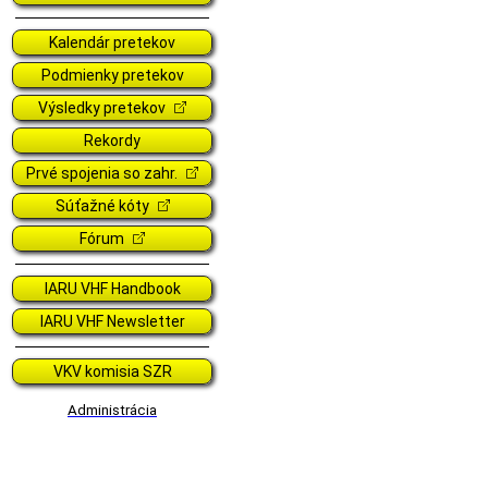
Kalendár pretekov
Podmienky pretekov
Výsledky pretekov
Rekordy
Prvé spojenia so zahr.
Súťažné kóty
Fórum
IARU VHF Handbook
IARU VHF Newsletter
VKV komisia SZR
Administrácia