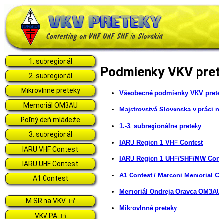
1. subregionál
Podmienky VKV pret
2. subregionál
Mikrovlnné preteky
Všeobecné podmienky VKV pret
Memoriál OM3AU
Majstrovstvá Slovenska v práci 
Poľný deň mládeže
1.-3. subregionálne preteky
3. subregionál
IARU Region 1 VHF Contest
IARU VHF Contest
IARU Region 1 UHF/SHF/MW Con
IARU UHF Contest
A1 Contest / Marconi Memorial C
A1 Contest
Memoriál Ondreja Oravca OM3A
M SR na VKV
Mikrovlnné preteky
VKV PA