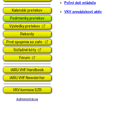
Poľný deň mládeže
Kalendár pretekov
VKV prevádzkový aktív
Podmienky pretekov
Výsledky pretekov
Rekordy
Prvé spojenia so zahr.
Súťažné kóty
Fórum
IARU VHF Handbook
IARU VHF Newsletter
VKV komisia SZR
Administrácia