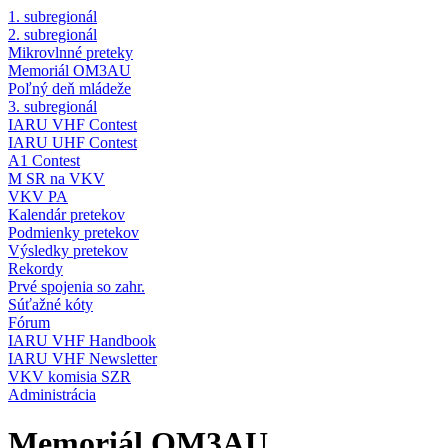
1. subregionál
2. subregionál
Mikrovlnné preteky
Memoriál OM3AU
Poľný deň mládeže
3. subregionál
IARU VHF Contest
IARU UHF Contest
A1 Contest
M SR na VKV
VKV PA
Kalendár pretekov
Podmienky pretekov
Výsledky pretekov
Rekordy
Prvé spojenia so zahr.
Súťažné kóty
Fórum
IARU VHF Handbook
IARU VHF Newsletter
VKV komisia SZR
Administrácia
Memoriál OM3AU