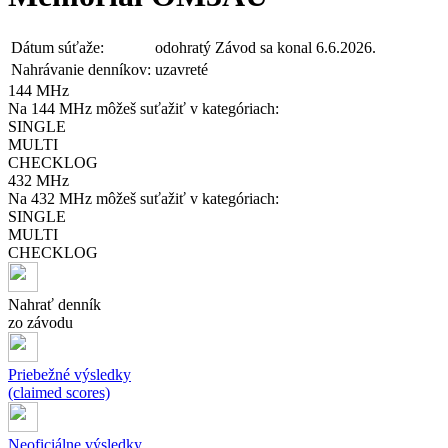
Dátum súťaže:
odohratý
Závod sa konal 6.6.2026.
Nahrávanie denníkov:
uzavreté
144 MHz
Na 144 MHz môžeš suťažiť v kategóriach:
SINGLE
MULTI
CHECKLOG
432 MHz
Na 432 MHz môžeš suťažiť v kategóriach:
SINGLE
MULTI
CHECKLOG
Nahrať denník
zo závodu
Priebežné výsledky
(claimed scores)
Neoficiálne výsledky