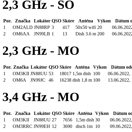
2,3 GHz - SO
Por.
Značka
Lokátor
QSO
Skóre
Anténa
Výkon
Dátum o
1
OM2ALD
JN88RP
3
417
50x50 wifi
20
06.06.2022
2
OM6AA
JN99LB
1
13
Dish 3.6 m
200
06.06.2022
2,3 GHz - MO
Por.
Značka
Lokátor
QSO
Skóre
Anténa
Výkon
Dátum odo
1
OM3KII
JN88UU
53
18017
1,5m dish
100
06.06.2022, 
2
OM6A
JN99JC
46
16238
dish 1,8 m
100
13.06.2022, 
3,4 GHz - MO
Por.
Značka
Lokátor
QSO
Skóre
Anténa
Výkon
Dátum od
1
OM3KII
JN88UU
27
7656
1,5m dish
30
06.06.2022,
2
OM3RRC
JN99EH
12
3690
disch 1m
10
09.06.2022,