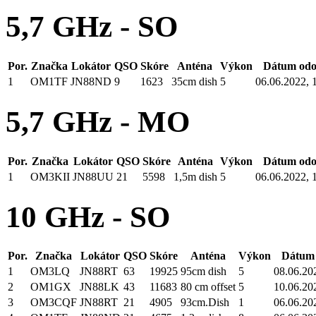
5,7 GHz - SO
Por.
Značka
Lokátor
QSO
Skóre
Anténa
Výkon
Dátum odo
1
OM1TF
JN88ND
9
1623
35cm dish
5
06.06.2022, 
5,7 GHz - MO
Por.
Značka
Lokátor
QSO
Skóre
Anténa
Výkon
Dátum odo
1
OM3KII
JN88UU
21
5598
1,5m dish
5
06.06.2022, 
10 GHz - SO
Por.
Značka
Lokátor
QSO
Skóre
Anténa
Výkon
Dátum 
1
OM3LQ
JN88RT
63
19925
95cm dish
5
08.06.20
2
OM1GX
JN88LK
43
11683
80 cm offset
5
10.06.20
3
OM3CQF
JN88RT
21
4905
93cm.Dish
1
06.06.20