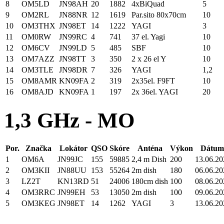
8
OM5LD
JN98AH
20
1882
4xBiQuad
5
9
OM2RL
JN88NR
12
1619
Par.sito 80x70cm
10
10
OM3THX
JN98ET
14
1222
YAGI
3
11
OM0RW
JN99RC
4
741
37 el. Yagi
10
12
OM6CV
JN99LD
5
485
SBF
10
13
OM7AZZ
JN98TT
3
350
2 x 26 el Y
10
14
OM3TLE
JN98DR
7
326
YAGI
1,2
15
OM8AMR
KN09FA
2
319
2x35el. F9FT
10
16
OM8AJD
KN09FA
1
197
2x 36el. YAGI
20
1,3 GHz - MO
Por.
Značka
Lokátor
QSO
Skóre
Anténa
Výkon
Dátum 
1
OM6A
JN99JC
155
59885
2,4 m Dish
200
13.06.20
2
OM3KII
JN88UU
153
55264
2m dish
180
06.06.20
3
LZ2T
KN13RD
51
24006
180cm dish
100
08.06.20
4
OM3RRC
JN99EH
53
13050
2m dish
100
09.06.20
5
OM3KEG
JN98ET
14
1262
YAGI
3
13.06.20