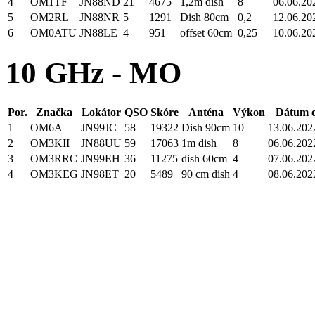
4
OM1TF
JN88ND
21
4675
1,2m dish
8
06.06.20
5
OM2RL
JN88NR
5
1291
Dish 80cm
0,2
12.06.20
6
OM0ATU
JN88LE
4
951
offset 60cm
0,25
10.06.20
10 GHz - MO
Por.
Značka
Lokátor
QSO
Skóre
Anténa
Výkon
Dátum o
1
OM6A
JN99JC
58
19322
Dish 90cm
10
13.06.202
2
OM3KII
JN88UU
59
17063
1m dish
8
06.06.202
3
OM3RRC
JN99EH
36
11275
dish 60cm
4
07.06.202
4
OM3KEG
JN98ET
20
5489
90 cm dish
4
08.06.202