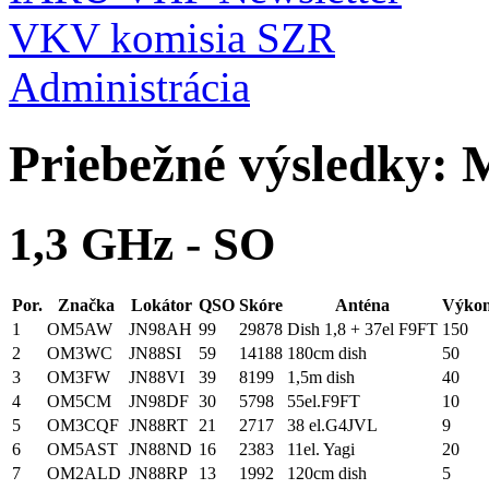
VKV komisia SZR
Administrácia
Priebežné výsledky: 
1,3 GHz - SO
Por.
Značka
Lokátor
QSO
Skóre
Anténa
Výko
1
OM5AW
JN98AH
99
29878
Dish 1,8 + 37el F9FT
150
2
OM3WC
JN88SI
59
14188
180cm dish
50
3
OM3FW
JN88VI
39
8199
1,5m dish
40
4
OM5CM
JN98DF
30
5798
55el.F9FT
10
5
OM3CQF
JN88RT
21
2717
38 el.G4JVL
9
6
OM5AST
JN88ND
16
2383
11el. Yagi
20
7
OM2ALD
JN88RP
13
1992
120cm dish
5