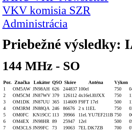
VKV komisia SZR
Administrácia
Priebežné výsledky:
144 MHz - SO
Por.
Značka
Lokátor
QSO
Skóre
Anténa
Výkon
1
OM5AW
JN98AH
626
244837
100el
750
0
2
OM5CM
JN87WV
379
126112
4x16el.I0JXX
750
1
3
OM1DK
JN87UU
365
114609
F9FT 17el
500
1
4
OM3RM
JN88QA
246
86676
2 x 11EL
750
0
5
OM0FC
KN19CC
113
39966
11el. YU7EF211B
750
0
6
OM4EX
JN98HR
89
25947
12el
500
0
7
OM3CLS
JN99FC
73
19063
7EL DK7ZB
700
0