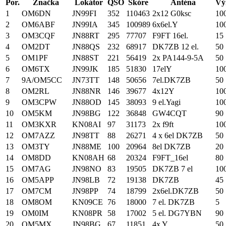
Por.
Značka
Lokátor
QSO
Skóre
Anténa
Vý
1
OM6DN
JN99FI
352
110463
2x12 G0ksc
10
2
OM6ABF
JN99IA
345
100989
6x6el.Y
10
3
OM3CQF
JN88RT
295
77707
F9FT 16el.
15
4
OM2DT
JN88QS
232
68917
DK7ZB 12 el.
50
5
OM1PF
JN88ST
221
56419
2x PA144-9-5A
50
6
OM6TX
JN99JK
185
51830
17elY
10
7
9A/OM5CC
JN73TT
148
50656
7el.DK7ZB
50
8
OM2RL
JN88NR
146
39677
4x12Y
10
9
OM3CPW
JN88OD
145
38093
9 el.Yagi
10
10
OM5KM
JN98BG
122
36848
GW4CQT
90
11
OM3KXR
KN08AI
97
31173
2x f9ft
10
12
OM7AZZ
JN98TT
88
26271
4 x 6el DK7ZB
50
13
OM3TY
JN88ME
100
20964
8el DK7ZB
20
14
OM8DD
KN08AH
68
20324
F9FT_16el
80
15
OM7AG
JN98NO
83
19505
DK7ZB 7 el
10
16
OM5APP
JN98LB
72
19138
DK7ZB
45
17
OM7CM
JN98PP
74
18799
2x6el.DK7ZB
50
18
OM8OM
KN09CE
76
18000
7 el. DK7ZB
5
19
OM0IM
KN08PR
58
17002
5 el. DG7YBN
90
20
OM5MX
JN98BG
67
11851
4x Y
50