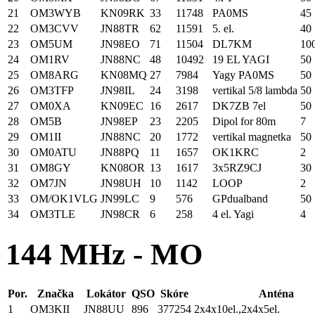
21
OM3WYB
KN09RK
33
11748
PA0MS
45
22
OM3CVV
JN88TR
62
11591
5. el.
40
23
OM5UM
JN98EO
71
11504
DL7KM
10
24
OM1RV
JN88NC
48
10492
19 EL YAGI
50
25
OM8ARG
KN08MQ
27
7984
Yagy PA0MS
50
26
OM3TFP
JN98IL
24
3198
vertikal 5/8 lambda
50
27
OM0XA
KN09EC
16
2617
DK7ZB 7el
50
28
OM5B
JN98EP
23
2205
Dipol for 80m
7
29
OM1II
JN88NC
20
1772
vertikal magnetka
50
30
OM0ATU
JN88PQ
11
1657
OK1KRC
2
31
OM8GY
KN08OR
13
1617
3x5RZ9CJ
30
32
OM7JN
JN98UH
10
1142
LOOP
2
33
OM/OK1VLG
JN99LC
9
576
GPdualband
50
34
OM3TLE
JN98CR
6
258
4 el. Yagi
4
144 MHz - MO
Por.
Značka
Lokátor
QSO
Skóre
Anténa
1
OM3KII
JN88UU
896
377254
2x4x10el.,2x4x5el.