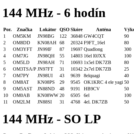
144 MHz - 6 hodín
Por.
Značka
Lokátor
QSO
Skóre
Anténa
Výk
1
OM5KM
JN98BG
122
36848
GW4CQT
90
2
OM8DD
KN08AH
68
20324
F9FT_16el
80
3
OM3YFT
JN99IF
87
19697
Quadlong
300
4
OM7JG
JN98QH
55
14803
16el I0JXX
100
5
OM5LD
JN98AH
71
10693
1x5el DK7ZB
80
6
OM3TSA/P
JN97FT
31
10342
2x7el DK7ZB
25
7
OM7PY
JN98UI
43
9639
8elquagi
40
8
OM8AT
KN08PS
29
9545
OK1KRC 4 ele yagi
50
9
OM5AST
JN88ND
48
9191
HB9CV
50
10
OM0AB
KN08WW
20
6505
6el
100
11
OM2LM
JN88SI
31
4768
4el. DK7ZB
50
144 MHz - SO LP