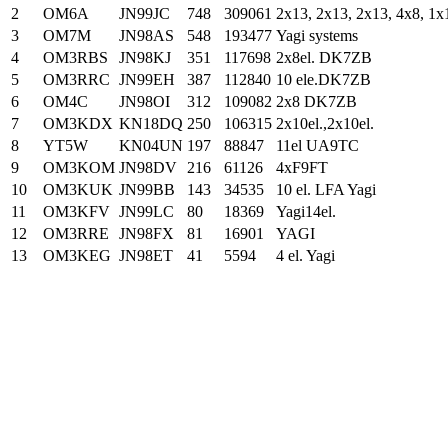
2
OM6A
JN99JC
748
309061
2x13, 2x13, 2x13, 4x8, 1x
3
OM7M
JN98AS
548
193477
Yagi systems
4
OM3RBS
JN98KJ
351
117698
2x8el. DK7ZB
5
OM3RRC
JN99EH
387
112840
10 ele.DK7ZB
6
OM4C
JN98OI
312
109082
2x8 DK7ZB
7
OM3KDX
KN18DQ
250
106315
2x10el.,2x10el.
8
YT5W
KN04UN
197
88847
11el UA9TC
9
OM3KOM
JN98DV
216
61126
4xF9FT
10
OM3KUK
JN99BB
143
34535
10 el. LFA Yagi
11
OM3KFV
JN99LC
80
18369
Yagi14el.
12
OM3RRE
JN98FX
81
16901
YAGI
13
OM3KEG
JN98ET
41
5594
4 el. Yagi