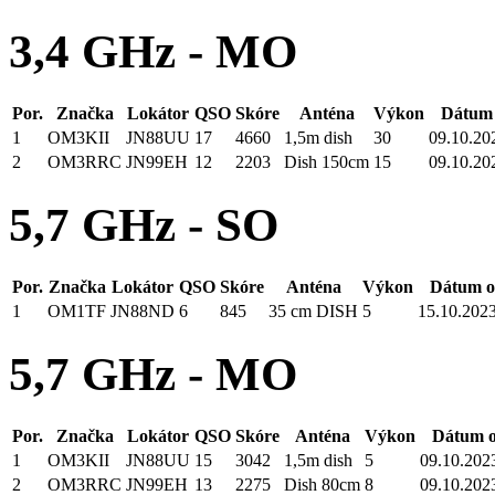
3,4 GHz - MO
Por.
Značka
Lokátor
QSO
Skóre
Anténa
Výkon
Dátum 
1
OM3KII
JN88UU
17
4660
1,5m dish
30
09.10.20
2
OM3RRC
JN99EH
12
2203
Dish 150cm
15
09.10.20
5,7 GHz - SO
Por.
Značka
Lokátor
QSO
Skóre
Anténa
Výkon
Dátum o
1
OM1TF
JN88ND
6
845
35 cm DISH
5
15.10.2023
5,7 GHz - MO
Por.
Značka
Lokátor
QSO
Skóre
Anténa
Výkon
Dátum o
1
OM3KII
JN88UU
15
3042
1,5m dish
5
09.10.2023
2
OM3RRC
JN99EH
13
2275
Dish 80cm
8
09.10.2023