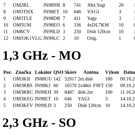
7
OM2RL
JN88NR
8
741
30el.Yagi
20
8
OM3THX
JN98ET
10
646
YAGI
3
9
OM3TLE
JN98DR
7
411
Yagy
3
10
OM5UM
JN98EO
6
336
4xDL7KM
10
11
OM6CV
JN99LD
3
250
Dish 120cm
10
12
OM/OK1VLG
JN99LC
2
10
Orig.
1
1,3 GHz - MO
Por.
Značka
Lokátor
QSO
Skóre
Anténa
Výkon
Dátum
1
OM3KII
JN88UU
142
52917
2m dish
180
09.10.2
2
OM3RBS
JN98KJ
60
16570
2x48el. F9FT
150
09.10.2
3
OM3RRC
JN99EH
39
8487
dish 2m
100
11.10.2
4
OM3KEG
JN98ET
10
646
YAGI
3
14.10.2
5
OM3KFV
JN99LD
3
250
Dish 120cm
10
14.10.2
2,3 GHz - SO