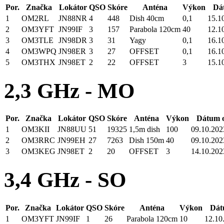
Por.
Značka
Lokátor
QSO
Skóre
Anténa
Výkon
Dá
1
OM2RL
JN88NR
4
448
Dish 40cm
0,1
15.1
2
OM3YFT
JN99IF
3
157
Parabola 120cm
40
12.1
3
OM3TLE
JN98DR
3
31
Yagy
0,1
16.1
4
OM3WPQ
JN98ER
3
27
OFFSET
0,1
16.1
5
OM3THX
JN98ET
2
22
OFFSET
3
15.1
2,3 GHz - MO
Por.
Značka
Lokátor
QSO
Skóre
Anténa
Výkon
Dátum o
1
OM3KII
JN88UU
51
19325
1,5m dish
100
09.10.202
2
OM3RRC
JN99EH
27
7263
Dish 150m
40
09.10.202
3
OM3KEG
JN98ET
2
20
OFFSET
3
14.10.202
3,4 GHz - SO
Por.
Značka
Lokátor
QSO
Skóre
Anténa
Výkon
Dát
1
OM3YFT
JN99IF
1
26
Parabola 120cm
10
12.10