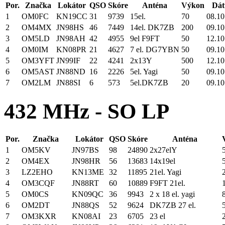
Por.
Značka
Lokátor
QSO
Skóre
Anténa
Výkon
Dát
1
OM0FC
KN19CC
31
9739
15el.
70
08.10
2
OM4MX
JN98HS
46
7449
14el. DK7ZB
200
09.10
3
OM5LD
JN98AH
42
4955
9el F9FT
50
12.10
4
OM0IM
KN08PR
21
4627
7 el. DG7YBN
50
09.10
5
OM3YFT
JN99IF
22
4241
2x13Y
500
12.10
6
OM5AST
JN88ND
16
2226
5el. Yagi
50
09.10
7
OM2LM
JN88SI
6
573
5el.DK7ZB
20
09.10
432 MHz - SO LP
Por.
Značka
Lokátor
QSO
Skóre
Anténa
1
OM5KV
JN97BS
98
24890
2x27elY
2
OM4EX
JN98HR
56
13683
14x19el
3
LZ2EHO
KN13ME
32
11895
21el. Yagi
4
OM3CQF
JN88RT
60
10889
F9FT 21el.
5
OM0CS
KN09QC
36
9943
2 x 18 el. yagi
6
OM2DT
JN88QS
52
9624
DK7ZB 27 el.
7
OM3KXR
KN08AI
23
6705
23 el