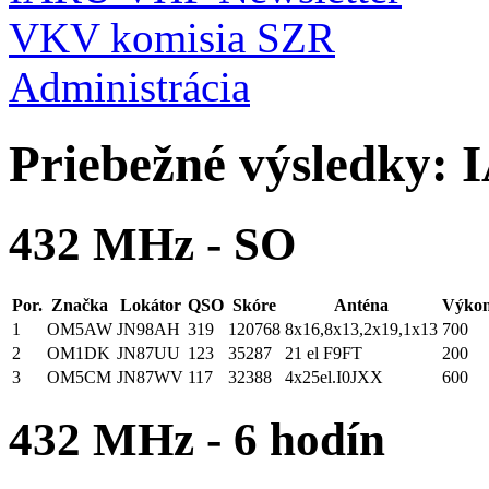
VKV komisia SZR
Administrácia
Priebežné výsledky:
432 MHz - SO
Por.
Značka
Lokátor
QSO
Skóre
Anténa
Výko
1
OM5AW
JN98AH
319
120768
8x16,8x13,2x19,1x13
700
2
OM1DK
JN87UU
123
35287
21 el F9FT
200
3
OM5CM
JN87WV
117
32388
4x25el.I0JXX
600
432 MHz - 6 hodín