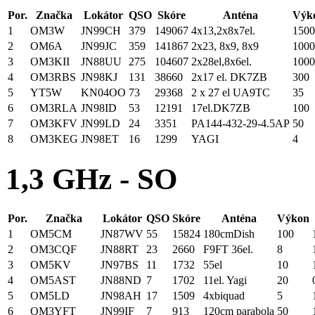
Por.
Značka
Lokátor
QSO
Skóre
Anténa
Výk
1
OM3W
JN99CH
379
149067
4x13,2x8x7el.
1500
2
OM6A
JN99JC
359
141867
2x23, 8x9, 8x9
1000
3
OM3KII
JN88UU
275
104607
2x28el,8x6el.
1000
4
OM3RBS
JN98KJ
131
38660
2x17 el. DK7ZB
300
5
YT5W
KN04OO
73
29368
2 x 27 el UA9TC
35
6
OM3RLA
JN98ID
53
12191
17el.DK7ZB
100
7
OM3KFV
JN99LD
24
3351
PA144-432-29-4.5AP
50
8
OM3KEG
JN98ET
16
1299
YAGI
4
1,3 GHz - SO
Por.
Značka
Lokátor
QSO
Skóre
Anténa
Výkon
1
OM5CM
JN87WV
55
15824
180cmDish
100
2
OM3CQF
JN88RT
23
2660
F9FT 36el.
8
3
OM5KV
JN97BS
11
1732
55el
10
4
OM5AST
JN88ND
7
1702
11el. Yagi
20
5
OM5LD
JN98AH
17
1509
4xbiquad
5
6
OM3YFT
JN99IF
7
913
120cm parabola
50