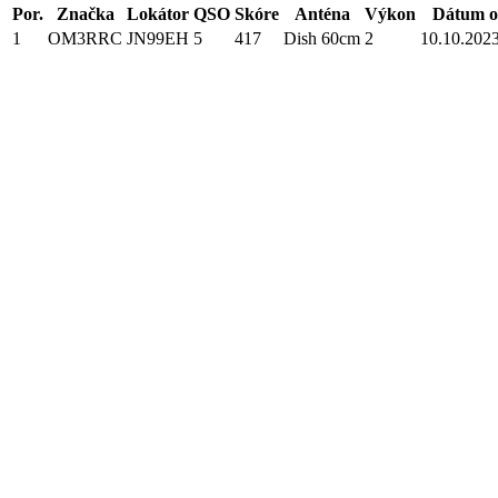
Por.
Značka
Lokátor
QSO
Skóre
Anténa
Výkon
Dátum o
1
OM3RRC
JN99EH
5
417
Dish 60cm
2
10.10.2023