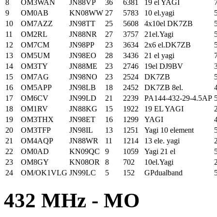
8
OM3WAN
JN88VP
36
6381
19 el YAGI
9
OM0AB
KN08WW
27
5783
10 el.yagi
10
OM7AZZ
JN98TT
25
5608
4x10el DK7ZB
11
OM2RL
JN88NR
27
3757
21el.Yagi
12
OM7CM
JN98PP
23
3634
2x6 el.DK7ZB
13
OM5UM
JN98EO
28
3436
21 el yagi
14
OM3TY
JN88ME
23
2746
19el DJ9BV
15
OM7AG
JN98NO
23
2524
DK7ZB
16
OM5APP
JN98LB
18
2452
DK7ZB 8el.
17
OM6CV
JN99LD
21
2239
PA144-432-29-4.5AP
18
OM1RV
JN88KG
15
1922
19 EL YAGI
19
OM3THX
JN98ET
16
1299
YAGI
20
OM3TFP
JN98IL
13
1251
Yagi 10 element
21
OM4AQP
JN88WR
11
1214
13 ele. yagi
22
OM0AD
KN09QC
9
1059
Yagi 21 el
23
OM8GY
KN08OR
8
702
10el.Yagi
24
OM/OK1VLG
JN99LC
5
152
GPdualband
432 MHz - MO