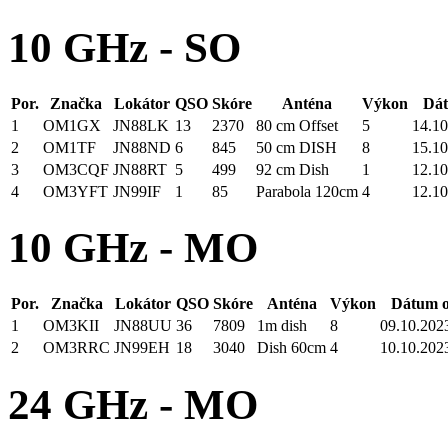
10 GHz - SO
Por.
Značka
Lokátor
QSO
Skóre
Anténa
Výkon
Dát
1
OM1GX
JN88LK
13
2370
80 cm Offset
5
14.10
2
OM1TF
JN88ND
6
845
50 cm DISH
8
15.10
3
OM3CQF
JN88RT
5
499
92 cm Dish
1
12.10
4
OM3YFT
JN99IF
1
85
Parabola 120cm
4
12.10
10 GHz - MO
Por.
Značka
Lokátor
QSO
Skóre
Anténa
Výkon
Dátum o
1
OM3KII
JN88UU
36
7809
1m dish
8
09.10.2023
2
OM3RRC
JN99EH
18
3040
Dish 60cm
4
10.10.2023
24 GHz - MO