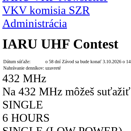
VKV komisia SZR
Administrácia
IARU UHF Contest
Dátum súťaže:
o 58 dní
Závod sa bude konať 3.10.2026 o 1
Nahrávanie denníkov:
uzavreté
432 MHz
Na 432 MHz môžeš suťažiť 
SINGLE
6 HOURS
SINGLE (LOW POWER)