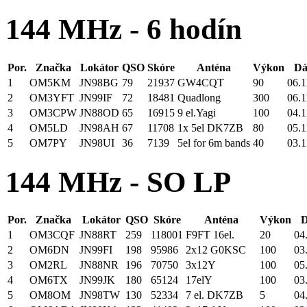
144 MHz - 6 hodín
Por.
Značka
Lokátor
QSO
Skóre
Anténa
Výkon
Dá
1
OM5KM
JN98BG
79
21937
GW4CQT
90
06.1
2
OM3YFT
JN99IF
72
18481
Quadlong
300
06.1
3
OM3CPW
JN88OD
65
16915
9 el.Yagi
100
04.1
4
OM5LD
JN98AH
67
11708
1x 5el DK7ZB
80
05.1
5
OM7PY
JN98UI
36
7139
5el for 6m bands
40
03.1
144 MHz - SO LP
Por.
Značka
Lokátor
QSO
Skóre
Anténa
Výkon
D
1
OM3CQF
JN88RT
259
118001
F9FT 16el.
20
04
2
OM6DN
JN99FI
198
95986
2x12 G0KSC
100
03
3
OM2RL
JN88NR
196
70750
3x12Y
100
05
4
OM6TX
JN99JK
180
65124
17elY
100
03
5
OM8OM
JN98TW
130
52334
7 el. DK7ZB
5
04