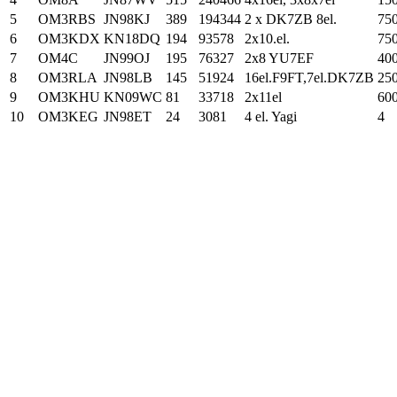
5
OM3RBS
JN98KJ
389
194344
2 x DK7ZB 8el.
75
6
OM3KDX
KN18DQ
194
93578
2x10.el.
75
7
OM4C
JN99OJ
195
76327
2x8 YU7EF
40
8
OM3RLA
JN98LB
145
51924
16el.F9FT,7el.DK7ZB
25
9
OM3KHU
KN09WC
81
33718
2x11el
60
10
OM3KEG
JN98ET
24
3081
4 el. Yagi
4