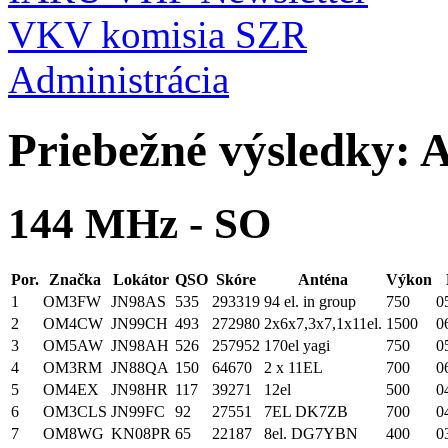
VKV komisia SZR
Administrácia
Priebežné výsledky: 
144 MHz - SO
Por.
Značka
Lokátor
QSO
Skóre
Anténa
Výkon
1
OM3FW
JN98AS
535
293319
94 el. in group
750
0
2
OM4CW
JN99CH
493
272980
2x6x7,3x7,1x11el.
1500
0
3
OM5AW
JN98AH
526
257952
170el yagi
750
0
4
OM3RM
JN88QA
150
64670
2 x 11EL
700
0
5
OM4EX
JN98HR
117
39271
12el
500
0
6
OM3CLS
JN99FC
92
27551
7EL DK7ZB
700
0
7
OM8WG
KN08PR
65
22187
8el. DG7YBN
400
0