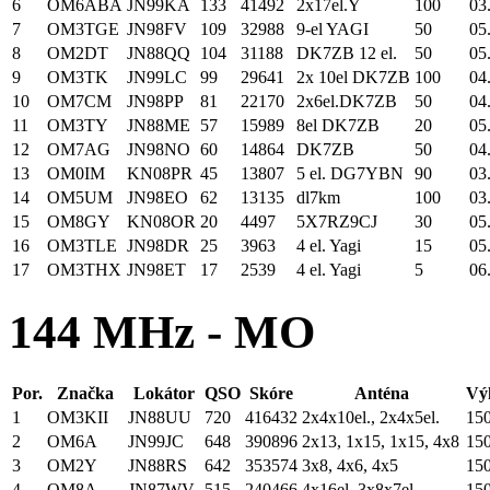
6
OM6ABA
JN99KA
133
41492
2x17el.Y
100
03
7
OM3TGE
JN98FV
109
32988
9-el YAGI
50
05
8
OM2DT
JN88QQ
104
31188
DK7ZB 12 el.
50
05
9
OM3TK
JN99LC
99
29641
2x 10el DK7ZB
100
04
10
OM7CM
JN98PP
81
22170
2x6el.DK7ZB
50
04
11
OM3TY
JN88ME
57
15989
8el DK7ZB
20
05
12
OM7AG
JN98NO
60
14864
DK7ZB
50
04
13
OM0IM
KN08PR
45
13807
5 el. DG7YBN
90
03
14
OM5UM
JN98EO
62
13135
dl7km
100
03
15
OM8GY
KN08OR
20
4497
5X7RZ9CJ
30
05
16
OM3TLE
JN98DR
25
3963
4 el. Yagi
15
05
17
OM3THX
JN98ET
17
2539
4 el. Yagi
5
06
144 MHz - MO
Por.
Značka
Lokátor
QSO
Skóre
Anténa
Vý
1
OM3KII
JN88UU
720
416432
2x4x10el., 2x4x5el.
15
2
OM6A
JN99JC
648
390896
2x13, 1x15, 1x15, 4x8
15
3
OM2Y
JN88RS
642
353574
3x8, 4x6, 4x5
15
4
OM8A
JN87WV
515
240466
4x16el, 3x8x7el
15