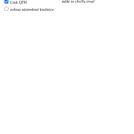
môže to chvíľu trvať
Link QTH
zobraz sústredené kružnice