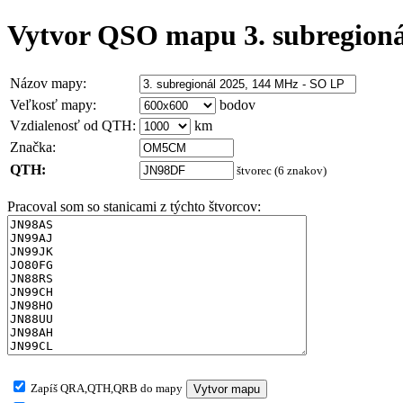
Vytvor QSO mapu 3. subregioná
Názov mapy:
Veľkosť mapy:
bodov
Vzdialenosť od QTH:
km
Značka:
QTH:
štvorec (6 znakov)
Pracoval som so stanicami z týchto štvorcov:
Zapíš QRA,QTH,QRB do mapy