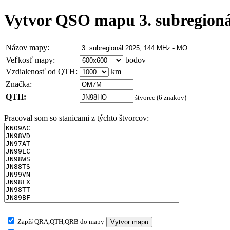
Vytvor QSO mapu 3. subregioná
Názov mapy:
Veľkosť mapy:
bodov
Vzdialenosť od QTH:
km
Značka:
QTH:
štvorec (6 znakov)
Pracoval som so stanicami z týchto štvorcov:
Zapíš QRA,QTH,QRB do mapy