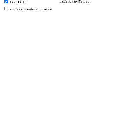
môže to chvíľu trvať
Link QTH
zobraz sústredené kružnice