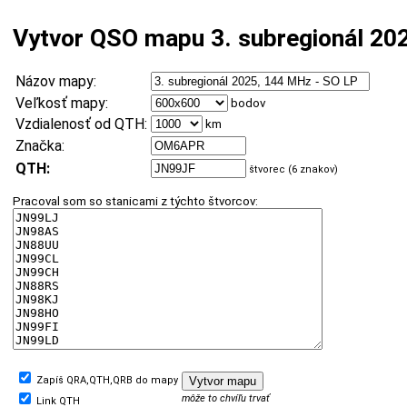
Vytvor QSO mapu 3. subregionál 20
Názov mapy:
Veľkosť mapy:
bodov
Vzdialenosť od QTH:
km
Značka:
QTH:
štvorec (6 znakov)
Pracoval som so stanicami z týchto štvorcov:
Zapíš QRA,QTH,QRB do mapy
môže to chvíľu trvať
Link QTH