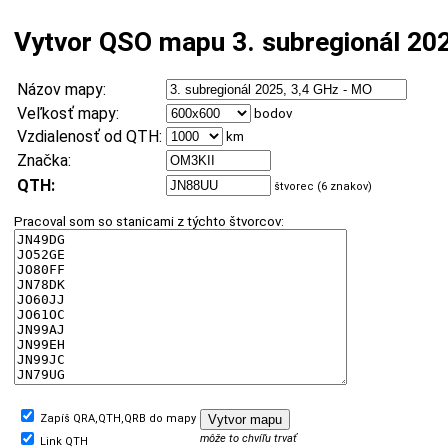
Vytvor QSO mapu 3. subregionál 20
Názov mapy:
Veľkosť mapy:
bodov
Vzdialenosť od QTH:
km
Značka:
QTH:
štvorec (6 znakov)
Pracoval som so stanicami z týchto štvorcov:
Zapíš QRA,QTH,QRB do mapy
môže to chvíľu trvať
Link QTH