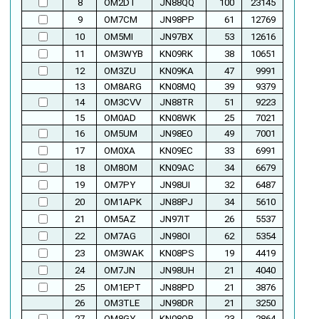
8
OM2DT
JN88QQ
100
23145
9
OM7CM
JN98PP
61
12769
10
OM5MI
JN97BX
53
12616
11
OM3WYB
KN09RK
38
10651
12
OM3ZU
KN09KA
47
9991
13
OM8ARG
KN08MQ
39
9379
14
OM3CVV
JN88TR
51
9223
15
OM0AD
KN08WK
25
7021
16
OM5UM
JN98EO
49
7001
17
OM0XA
KN09EC
33
6991
18
OM8OM
KN09AC
34
6679
19
OM7PY
JN98UI
32
6487
20
OM1APK
JN88PJ
34
5610
21
OM5AZ
JN97IT
26
5537
22
OM7AG
JN98OI
62
5354
23
OM3WAK
KN08PS
19
4419
24
OM7JN
JN98UH
21
4040
25
OM1EPT
JN88PD
21
3876
26
OM3TLE
JN98DR
21
3250
27
OM8GY
KN08OR
23
2864