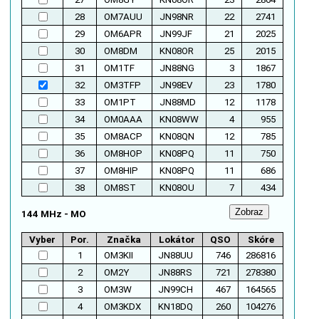
28
OM7AUU
JN98NR
22
2741
29
OM6APR
JN99JF
21
2025
30
OM8DM
KN08OR
25
2015
31
OM1TF
JN88NG
3
1867
32
OM3TFP
JN98EV
23
1780
33
OM1PT
JN88MD
12
1178
34
OM0AAA
KN08WW
4
955
35
OM8ACP
KN08QN
12
785
36
OM8HOP
KN08PQ
11
750
37
OM8HIP
KN08PQ
11
686
38
OM8ST
KN08OU
7
434
144 MHz - MO
Vyber
Por.
Značka
Lokátor
QSO
Skóre
1
OM3KII
JN88UU
746
286816
2
OM2Y
JN88RS
721
278380
3
OM3W
JN99CH
467
164565
4
OM3KDX
KN18DQ
260
104276