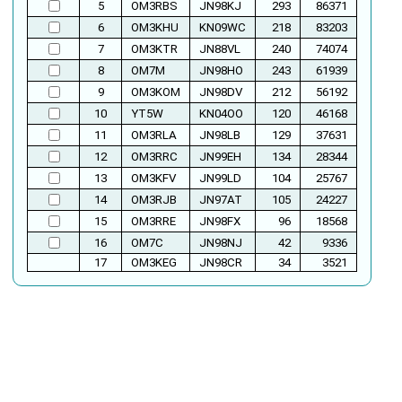
5
OM3RBS
JN98KJ
293
86371
6
OM3KHU
KN09WC
218
83203
7
OM3KTR
JN88VL
240
74074
8
OM7M
JN98HO
243
61939
9
OM3KOM
JN98DV
212
56192
10
YT5W
KN04OO
120
46168
11
OM3RLA
JN98LB
129
37631
12
OM3RRC
JN99EH
134
28344
13
OM3KFV
JN99LD
104
25767
14
OM3RJB
JN97AT
105
24227
15
OM3RRE
JN98FX
96
18568
16
OM7C
JN98NJ
42
9336
17
OM3KEG
JN98CR
34
3521