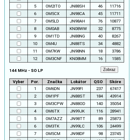
5
OM2ITO
JN88SH
46
11716
6
OM5CX
JN98CA
45
11711
7
OM5LD
JN98AH
76
10877
8
OM0AB
KN08WW
32
8775
9
OM1TD
JN88NG
40
8267
10
OM4U
JN88TS
34
4882
11
OM7KW
JN98NN
18
3786
12
OM3CNF
KN08MM
16
1585
144 MHz - SO LP
Vyber
Por.
Značka
Lokátor
QSO
Skóre
1
OM6DN
JN99FI
237
67417
2
OM1PF
JN88ST
184
43914
3
OM3CPW
JN88OD
140
35054
4
OM6TX
JN99JK
116
28941
5
OM7AZZ
JN98TT
89
25873
6
OM3TK
JN99LC
106
24499
7
OM5CM
JN98DF
98
23745