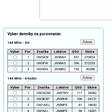
Vyber denníky na porovnanie:
144 MHz - SO
Vyber
Por.
Značka
Lokátor
QSO
Skóre
1
OM5AW
JN98AH
697
270824
2
OM3FW
JN98AS
596
212253
3
OM5MX
JN98BG
150
40288
144 MHz - 6 hodín
Vyber
Por.
Značka
Lokátor
QSO
Skóre
1
OM2ADM
JN87WV
117
34582
2
OM3KXP
JN98HR
106
24131
3
OM1AKU
JN88PE
81
18650
4
OM1MJ
JN88PE
56
14201