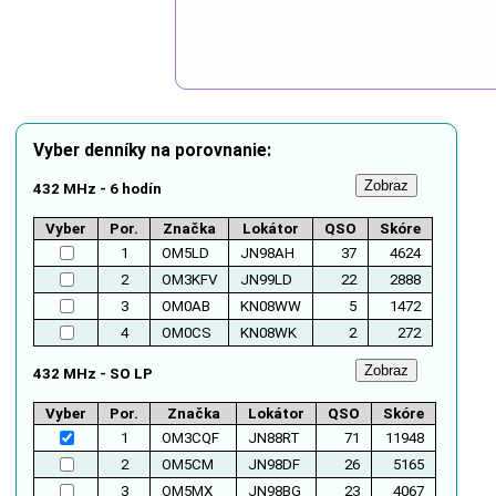
Vyber denníky na porovnanie:
432 MHz - 6 hodín
Vyber
Por.
Značka
Lokátor
QSO
Skóre
1
OM5LD
JN98AH
37
4624
2
OM3KFV
JN99LD
22
2888
3
OM0AB
KN08WW
5
1472
4
OM0CS
KN08WK
2
272
432 MHz - SO LP
Vyber
Por.
Značka
Lokátor
QSO
Skóre
1
OM3CQF
JN88RT
71
11948
2
OM5CM
JN98DF
26
5165
3
OM5MX
JN98BG
23
4067