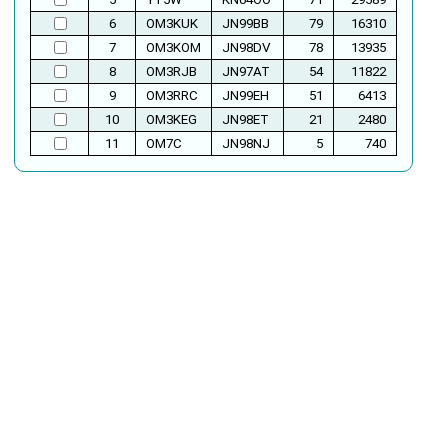
6
OM3KUK
JN99BB
79
16310
7
OM3KOM
JN98DV
78
13935
8
OM3RJB
JN97AT
54
11822
9
OM3RRC
JN99EH
51
6413
10
OM3KEG
JN98ET
21
2480
11
OM7C
JN98NJ
5
740