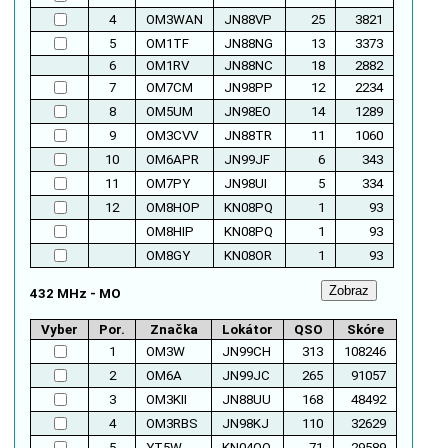
4
OM3WAN
JN88VP
25
3821
5
OM1TF
JN88NG
13
3373
6
OM1RV
JN88NC
18
2882
7
OM7CM
JN98PP
12
2234
8
OM5UM
JN98EO
14
1289
9
OM3CVV
JN88TR
11
1060
10
OM6APR
JN99JF
6
343
11
OM7PY
JN98UI
5
334
12
OM8HOP
KN08PQ
1
93
OM8HIP
KN08PQ
1
93
OM8GY
KN08OR
1
93
432 MHz - MO
Vyber
Por.
Značka
Lokátor
QSO
Skóre
1
OM3W
JN99CH
313
108246
2
OM6A
JN99JC
265
91057
3
OM3KII
JN88UU
168
48492
4
OM3RBS
JN98KJ
110
32629
5
YT5W
KN04OO
71
29589