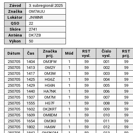
Závod
3. subregionál 2025
Značka
OM7AUU
Lokátor
JN98NR
QSO
22
Skóre
2741
Anténa
DK7ZB
Výkon
50
Značka
RST
Číslo
RST
Dátum
Čas
Mód
prij.
vysl.
vysl.
prij.
250705
1404
OM3FW
1
59
001
59
250705
1413
OM2Y
1
59
002
59
250705
1417
OM3W
1
59
003
59
250705
1425
HG6Z
1
59
004
59
250705
1429
HG6N
1
59
005
59
250705
1440
HA7NK
1
59
006
59
250705
1507
OM7M
1
59
007
59
250705
1555
HG7F
1
59
008
59
250705
1602
OK2KRT
1
59
009
59
250705
1609
OM8DM
1
59
010
59
250705
1654
OM3KII
1
59
011
59
250705
1802
HA6W
1
59
012
59
250705
1842
OM3KOM
1
59
013
59