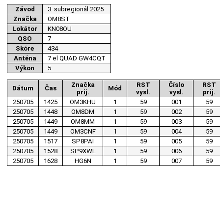
Závod
3. subregionál 2025
Značka
OM8ST
Lokátor
KN08OU
QSO
7
Skóre
434
Anténa
7 el QUAD GW4CQT
Výkon
5
Značka
RST
Číslo
RST
Dátum
Čas
Mód
prij.
vysl.
vysl.
prij.
250705
1425
OM3KHU
1
59
001
59
250705
1448
OM8DM
1
59
002
59
250705
1449
OM8MM
1
59
003
59
250705
1449
OM3CNF
1
59
004
59
250705
1517
SP8PAI
1
59
005
59
250705
1528
SP9XWL
1
59
006
59
250705
1628
HG6N
1
59
007
59