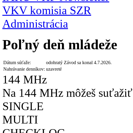
VKV komisia SZR
Administrácia
Poľný deň mládeže
Dátum súťaže:
odohratý
Závod sa konal 4.7.2026.
Nahrávanie denníkov:
uzavreté
144 MHz
Na 144 MHz môžeš suťažiť 
SINGLE
MULTI
CHECKLOG