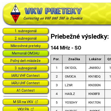
1. subregionál
Priebežné výsledky
2. subregionál
Mikrovlnné preteky
144 MHz - SO
Memoriál OM3AU
Por.
Značka
Lokátor
Q
Poľný deň mládeže
1
OK1DOL
JN69OU
1
3. subregionál
IARU VHF Contest
2
OM3CA
KN18DQ
1
IARU UHF Contest
3
LZ6R
KN33GN
A1 Contest
4
HA0LZ
KN08FB
M SR na VKV
5
YO5OHY
KN17ON
VKV PA