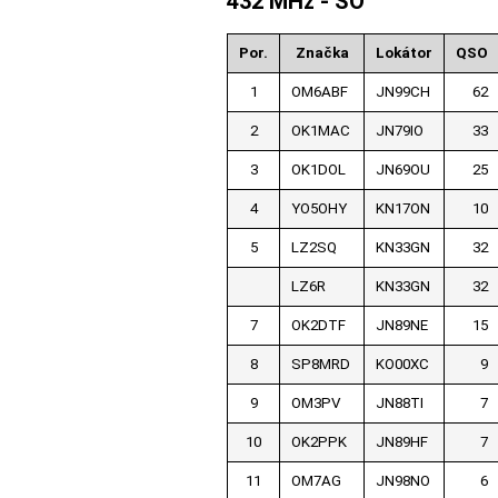
432 MHz - SO
Por.
Značka
Lokátor
QSO
1
OM6ABF
JN99CH
62
2
OK1MAC
JN79IO
33
3
OK1DOL
JN69OU
25
4
YO5OHY
KN17ON
10
5
LZ2SQ
KN33GN
32
LZ6R
KN33GN
32
7
OK2DTF
JN89NE
15
8
SP8MRD
KO00XC
9
9
OM3PV
JN88TI
7
10
OK2PPK
JN89HF
7
11
OM7AG
JN98NO
6