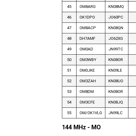
45
OM8ARG
KN08MQ
46
OK1DPO
JO60PC
47
OM8ACP
KN08QN
48
DH7AMF
JO62XG
49
OM0AD
JN99TC
50
OM3WBY
KN08OR
51
OM0JKE
KN09LE
52
OM3ZAH
KN08UO
53
OM8DM
KN08OR
54
OM3CFE
KN08JQ
55
OM/OK1VLG
JN99LC
144 MHz - MO