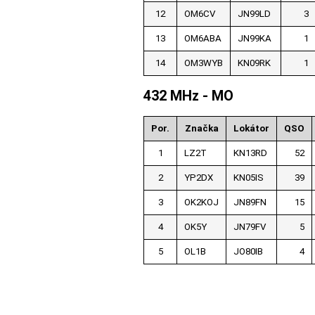
12
OM6CV
JN99LD
3
13
OM6ABA
JN99KA
1
14
OM3WYB
KN09RK
1
432 MHz - MO
Por.
Značka
Lokátor
QSO
1
LZ2T
KN13RD
52
2
YP2DX
KN05IS
39
3
OK2KOJ
JN89FN
15
4
OK5Y
JN79FV
5
5
OL1B
JO80IB
4