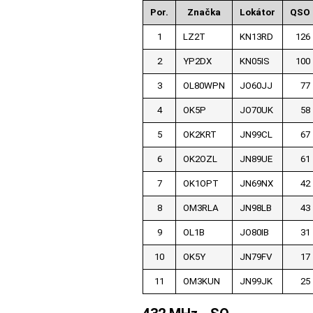
Por.
Značka
Lokátor
QSO
1
LZ2T
KN13RD
126
2
YP2DX
KN05IS
100
3
OL80WPN
JO60JJ
77
4
OK5P
JO70UK
58
5
OK2KRT
JN99CL
67
6
OK2OZL
JN89UE
61
7
OK1OPT
JN69NX
42
8
OM3RLA
JN98LB
43
9
OL1B
JO80IB
31
10
OK5Y
JN79FV
17
11
OM3KUN
JN99JK
25