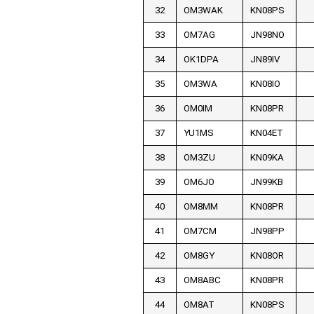
32
OM3WAK
KN08PS
33
OM7AG
JN98NO
34
OK1DPA
JN89IV
35
OM3WA
KN08IO
36
OM0IM
KN08PR
37
YU1MS
KN04ET
38
OM3ZU
KN09KA
39
OM6JO
JN99KB
40
OM8MM
KN08PR
41
OM7CM
JN98PP
42
OM8GY
KN08OR
43
OM8ABC
KN08PR
44
OM8AT
KN08PS