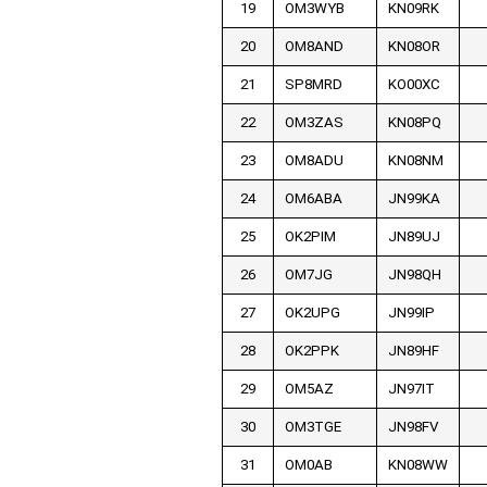
19
OM3WYB
KN09RK
20
OM8AND
KN08OR
21
SP8MRD
KO00XC
22
OM3ZAS
KN08PQ
23
OM8ADU
KN08NM
24
OM6ABA
JN99KA
25
OK2PIM
JN89UJ
26
OM7JG
JN98QH
27
OK2UPG
JN99IP
28
OK2PPK
JN89HF
29
OM5AZ
JN97IT
30
OM3TGE
JN98FV
31
OM0AB
KN08WW