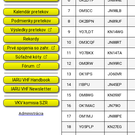
6
OK2DTF
JN89NE
7
OM5CC
JN98LB
Kalendár pretekov
Podmienky pretekov
8
OK2BPN
JN89UF
Výsledky pretekov
9
YO7LDT
KN14WG
Rekordy
10
OM3CQF
JN88RT
Prvé spojenia so zahr.
11
YO7BKX
KN14TA
Súťažné kóty
12
OM0RW
JN99RC
Fórum
13
OK1IPS
JO60VR
IARU VHF Handbook
14
I1BPU
JN45EP
IARU VHF Newsletter
15
OM8WG
KN09XF
VKV komisia SZR
16
OK1MAC
JN79IO
Administrácia
17
OM1MJ
JN88PE
18
YO5PLP
KN27EG