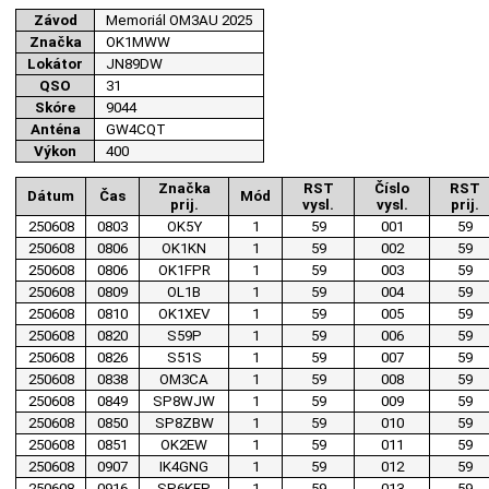
Závod
Memoriál OM3AU 2025
Značka
OK1MWW
Lokátor
JN89DW
QSO
31
Skóre
9044
Anténa
GW4CQT
Výkon
400
Značka
RST
Číslo
RST
Dátum
Čas
Mód
prij.
vysl.
vysl.
prij.
250608
0803
OK5Y
1
59
001
59
250608
0806
OK1KN
1
59
002
59
250608
0806
OK1FPR
1
59
003
59
250608
0809
OL1B
1
59
004
59
250608
0810
OK1XEV
1
59
005
59
250608
0820
S59P
1
59
006
59
250608
0826
S51S
1
59
007
59
250608
0838
OM3CA
1
59
008
59
250608
0849
SP8WJW
1
59
009
59
250608
0850
SP8ZBW
1
59
010
59
250608
0851
OK2EW
1
59
011
59
250608
0907
IK4GNG
1
59
012
59
250608
0916
SP6KEP
1
59
013
59