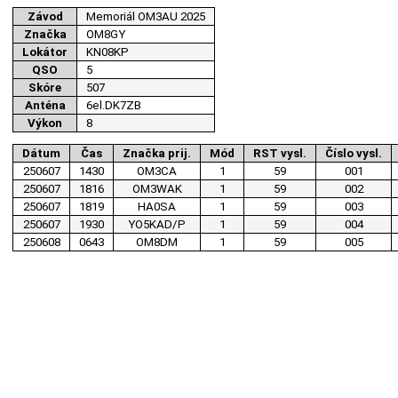
Závod
Memoriál OM3AU 2025
Značka
OM8GY
Lokátor
KN08KP
QSO
5
Skóre
507
Anténa
6el.DK7ZB
Výkon
8
Dátum
Čas
Značka prij.
Mód
RST vysl.
Číslo vysl.
250607
1430
OM3CA
1
59
001
250607
1816
OM3WAK
1
59
002
250607
1819
HA0SA
1
59
003
250607
1930
YO5KAD/P
1
59
004
250608
0643
OM8DM
1
59
005