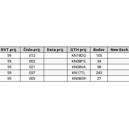
RST prij.
Číslo prij.
Data prij.
QTH prij.
Bodov
New Exch
59
012
KN18DQ
105
59
002
KN08PS
34
59
021
KN08VA
98
59
037
KN17TL
243
59
005
KN08OR
27