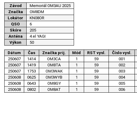
Závod
Memoriál OM3AU 2025
Značka
OM8DM
Lokátor
KN08OR
QSO
6
Skóre
205
Anténa
4.el YAGI
Výkon
50
Dátum
Čas
Značka prij.
Mód
RST vysl.
Číslo vysl.
250607
1414
OM3CA
1
59
001
250607
1419
OM8TA
1
59
002
250607
1753
OM3WAK
1
59
003
250608
0625
OM3WYB
1
59
004
250608
0643
OM8GY
1
59
005
250608
0802
OM8AT
1
59
006