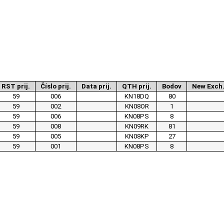
RST prij.
Číslo prij.
Data prij.
QTH prij.
Bodov
New Exch
59
006
KN18DQ
80
59
002
KN08OR
1
59
006
KN08PS
8
59
008
KN09RK
81
59
005
KN08KP
27
59
001
KN08PS
8