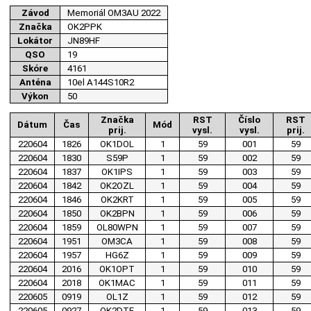
Závod
Memoriál OM3AU 2022
Značka
OK2PPK
Lokátor
JN89HF
QSO
19
Skóre
4161
Anténa
10el A144S10R2
Výkon
50
Značka
RST
Číslo
RST
Dátum
Čas
Mód
prij.
vysl.
vysl.
prij.
220604
1826
OK1DOL
1
59
001
59
220604
1830
S59P
1
59
002
59
220604
1837
OK1IPS
1
59
003
59
220604
1842
OK2OZL
1
59
004
59
220604
1846
OK2KRT
1
59
005
59
220604
1850
OK2BPN
1
59
006
59
220604
1859
OL80WPN
1
59
007
59
220604
1951
OM3CA
1
59
008
59
220604
1957
HG6Z
1
59
009
59
220604
2016
OK1OPT
1
59
010
59
220604
2018
OK1MAC
1
59
011
59
220605
0919
OL1Z
1
59
012
59
220605
0927
OK2DTF
1
59
013
59