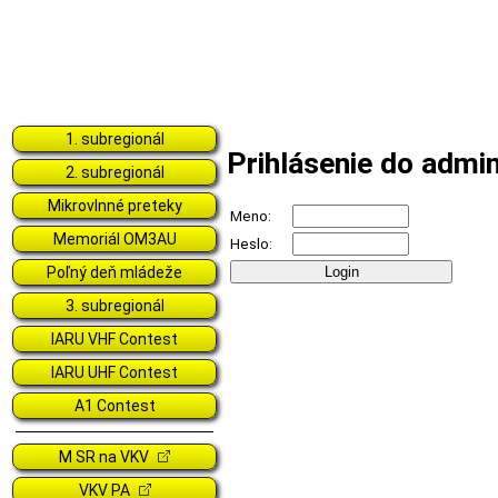
1. subregionál
Prihlásenie do admin
2. subregionál
Mikrovlnné preteky
Meno:
Memoriál OM3AU
Heslo:
Poľný deň mládeže
3. subregionál
IARU VHF Contest
IARU UHF Contest
A1 Contest
M SR na VKV
VKV PA