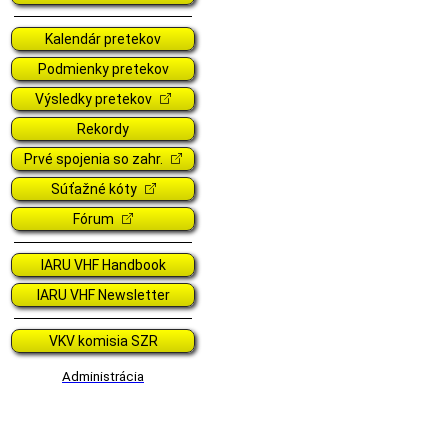
Kalendár pretekov
Podmienky pretekov
Výsledky pretekov
Rekordy
Prvé spojenia so zahr.
Súťažné kóty
Fórum
IARU VHF Handbook
IARU VHF Newsletter
VKV komisia SZR
Administrácia