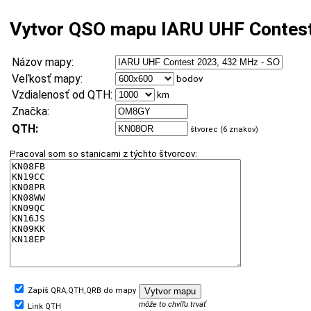
Vytvor QSO mapu IARU UHF Contes
Názov mapy:
Veľkosť mapy:
bodov
Vzdialenosť od QTH:
km
Značka:
QTH:
štvorec (6 znakov)
Pracoval som so stanicami z týchto štvorcov:
Zapíš QRA,QTH,QRB do mapy
môže to chvíľu trvať
Link QTH