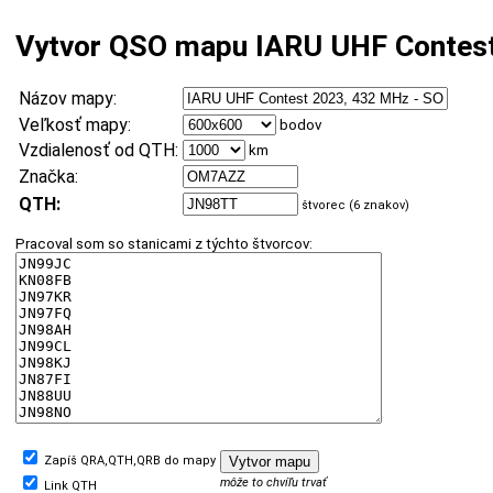
Vytvor QSO mapu IARU UHF Contes
Názov mapy:
Veľkosť mapy:
bodov
Vzdialenosť od QTH:
km
Značka:
QTH:
štvorec (6 znakov)
Pracoval som so stanicami z týchto štvorcov:
Zapíš QRA,QTH,QRB do mapy
môže to chvíľu trvať
Link QTH