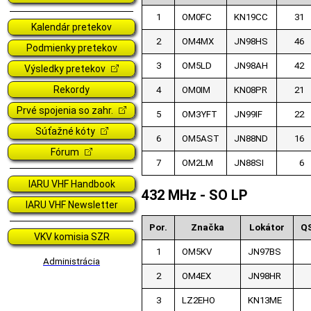
1
OM0FC
KN19CC
31
Kalendár pretekov
2
OM4MX
JN98HS
46
Podmienky pretekov
3
OM5LD
JN98AH
42
Výsledky pretekov
Rekordy
4
OM0IM
KN08PR
21
Prvé spojenia so zahr.
5
OM3YFT
JN99IF
22
Súťažné kóty
6
OM5AST
JN88ND
16
Fórum
7
OM2LM
JN88SI
6
IARU VHF Handbook
432 MHz - SO LP
IARU VHF Newsletter
Por.
Značka
Lokátor
Q
VKV komisia SZR
1
OM5KV
JN97BS
Administrácia
2
OM4EX
JN98HR
3
LZ2EHO
KN13ME