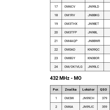
17
OM6CV
JN99LD
18
OM1RV
JN88KG
19
OM3THX
JN98ET
20
OM3TFP
JN98IL
21
OM4AQP
JN88WR
22
OM0AD
KN09QC
23
OM8GY
KN08OR
24
OM/OK1VLG
JN99LC
432 MHz - MO
Por.
Značka
Lokátor
QSO
1
OM3W
JN99CH
379
2
OM6A
JN99JC
359