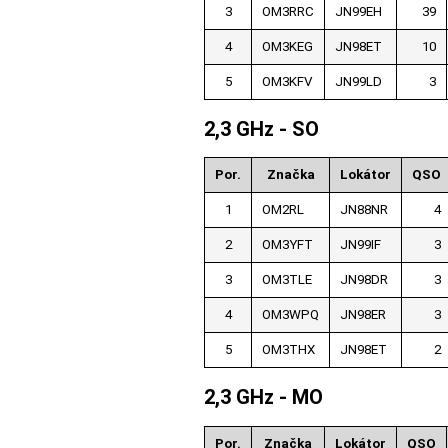
3
OM3RRC
JN99EH
39
4
OM3KEG
JN98ET
10
5
OM3KFV
JN99LD
3
2,3 GHz - SO
Por.
Značka
Lokátor
QSO
1
OM2RL
JN88NR
4
2
OM3YFT
JN99IF
3
3
OM3TLE
JN98DR
3
4
OM3WPQ
JN98ER
3
5
OM3THX
JN98ET
2
2,3 GHz - MO
Por.
Značka
Lokátor
QSO