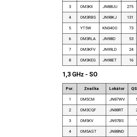
3
OM3KII
JN88UU
275
4
OM3RBS
JN98KJ
131
5
YT5W
KN04OO
73
6
OM3RLA
JN98ID
53
7
OM3KFV
JN99LD
24
8
OM3KEG
JN98ET
16
1,3 GHz - SO
Por.
Značka
Lokátor
Q
1
OM5CM
JN87WV
2
OM3CQF
JN88RT
3
OM5KV
JN97BS
4
OM5AST
JN88ND