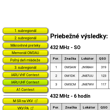
1. subregionál
Priebežné výsledky
2. subregionál
Mikrovlnné preteky
432 MHz - SO
Memoriál OM3AU
Por.
Značka
Lokátor
QSO
Poľný deň mládeže
1
OM5AW
JN98AH
319
3. subregionál
IARU VHF Contest
2
OM1DK
JN87UU
123
IARU UHF Contest
3
OM5CM
JN87WV
117
A1 Contest
432 MHz - 6 hodín
M SR na VKV
Por.
Značka
Lokátor
QSO
VKV PA