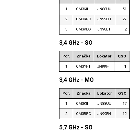
1
OM3KII
JN88UU
51
2
OM3RRC
JN99EH
27
3
OM3KEG
JN98ET
2
3,4 GHz - SO
Por.
Značka
Lokátor
QSO
1
OM3YFT
JN99IF
1
3,4 GHz - MO
Por.
Značka
Lokátor
QSO
1
OM3KII
JN88UU
17
2
OM3RRC
JN99EH
12
5,7 GHz - SO