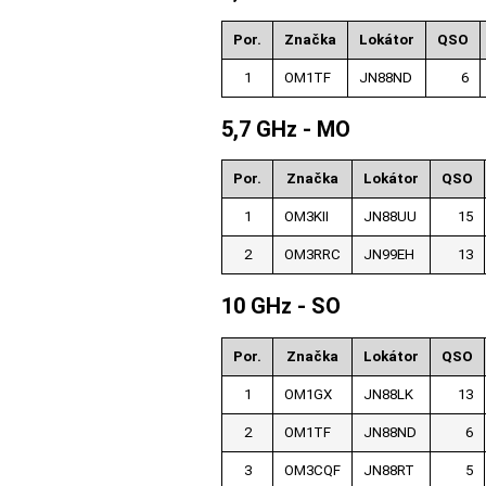
Por.
Značka
Lokátor
QSO
1
OM1TF
JN88ND
6
5,7 GHz - MO
Por.
Značka
Lokátor
QSO
1
OM3KII
JN88UU
15
2
OM3RRC
JN99EH
13
10 GHz - SO
Por.
Značka
Lokátor
QSO
1
OM1GX
JN88LK
13
2
OM1TF
JN88ND
6
3
OM3CQF
JN88RT
5