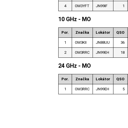
4
OM3YFT
JN99IF
1
10 GHz - MO
Por.
Značka
Lokátor
QSO
1
OM3KII
JN88UU
36
2
OM3RRC
JN99EH
18
24 GHz - MO
Por.
Značka
Lokátor
QSO
1
OM3RRC
JN99EH
5