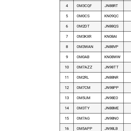
4
OM3CQF
JN88RT
5
OM0CS
KN09QC
6
OM2DT
JN88QS
7
OM3KXR
KN08AI
8
OM3WAN
JN88VP
9
OM0AB
KN08WW
10
OM7AZZ
JN98TT
11
OM2RL
JN88NR
12
OM7CM
JN98PP
13
OM5UM
JN98EO
14
OM3TY
JN88ME
15
OM7AG
JN98NO
16
OM5APP
JN98LB