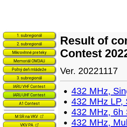
1. subregionál
2. subregionál
Mikrovlnné preteky
Memoriál OM3AU
Poľný deň mládeže
3. subregionál
IARU VHF Contest
IARU UHF Contest
A1 Contest
M SR na VKV
VKV PA