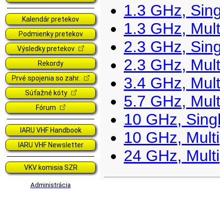
Kalendár pretekov
Podmienky pretekov
Výsledky pretekov
Rekordy
Prvé spojenia so zahr.
Súťažné kóty
Fórum
IARU VHF Handbook
IARU VHF Newsletter
VKV komisia SZR
Administrácia