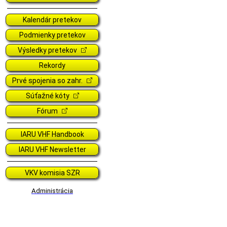
Kalendár pretekov
Podmienky pretekov
Výsledky pretekov
Rekordy
Prvé spojenia so zahr.
Súťažné kóty
Fórum
IARU VHF Handbook
IARU VHF Newsletter
VKV komisia SZR
Administrácia