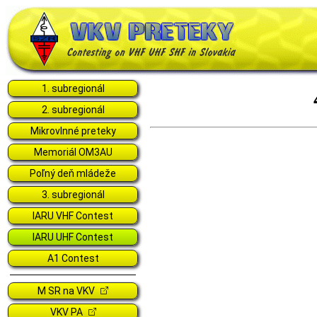
1. subregionál
2. subregionál
Mikrovlnné preteky
Memoriál OM3AU
Poľný deň mládeže
3. subregionál
IARU VHF Contest
IARU UHF Contest
A1 Contest
M SR na VKV
VKV PA