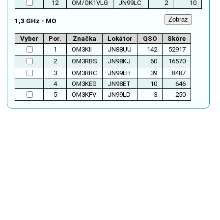
12
OM/OK1VLG
JN99LC
2
10
1,3 GHz - MO
Vyber
Por.
Značka
Lokátor
QSO
Skóre
1
OM3KII
JN88UU
142
52917
2
OM3RBS
JN98KJ
60
16570
3
OM3RRC
JN99EH
39
8487
4
OM3KEG
JN98ET
10
646
5
OM3KFV
JN99LD
3
250