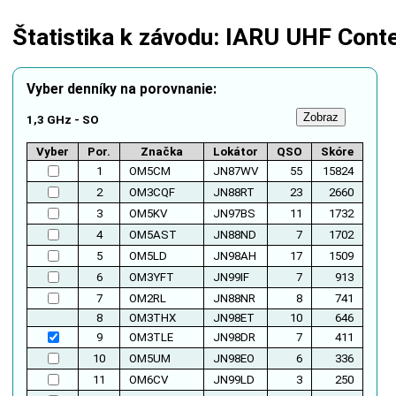
Štatistika k závodu: IARU UHF Cont
Vyber denníky na porovnanie:
1,3 GHz - SO
Vyber
Por.
Značka
Lokátor
QSO
Skóre
1
OM5CM
JN87WV
55
15824
2
OM3CQF
JN88RT
23
2660
3
OM5KV
JN97BS
11
1732
4
OM5AST
JN88ND
7
1702
5
OM5LD
JN98AH
17
1509
6
OM3YFT
JN99IF
7
913
7
OM2RL
JN88NR
8
741
8
OM3THX
JN98ET
10
646
9
OM3TLE
JN98DR
7
411
10
OM5UM
JN98EO
6
336
11
OM6CV
JN99LD
3
250