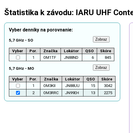
Štatistika k závodu: IARU UHF Cont
Vyber denníky na porovnanie:
5,7 GHz - SO
Vyber
Por.
Značka
Lokátor
QSO
Skóre
1
OM1TF
JN88ND
6
845
5,7 GHz - MO
Vyber
Por.
Značka
Lokátor
QSO
Skóre
1
OM3KII
JN88UU
15
3042
2
OM3RRC
JN99EH
13
2275