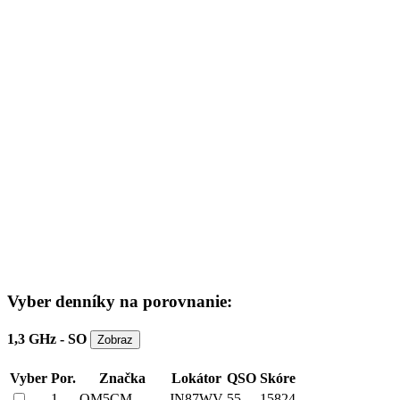
Vyber denníky na porovnanie:
1,3 GHz - SO
Vyber
Por.
Značka
Lokátor
QSO
Skóre
1
OM5CM
JN87WV
55
15824