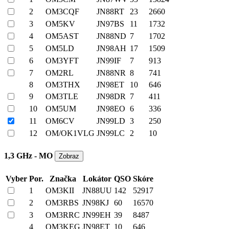
2
OM3CQF
JN88RT
23
2660
3
OM5KV
JN97BS
11
1732
4
OM5AST
JN88ND
7
1702
5
OM5LD
JN98AH
17
1509
6
OM3YFT
JN99IF
7
913
7
OM2RL
JN88NR
8
741
8
OM3THX
JN98ET
10
646
9
OM3TLE
JN98DR
7
411
10
OM5UM
JN98EO
6
336
11
OM6CV
JN99LD
3
250
12
OM/OK1VLG
JN99LC
2
10
1,3 GHz - MO
Vyber
Por.
Značka
Lokátor
QSO
Skóre
1
OM3KII
JN88UU
142
52917
2
OM3RBS
JN98KJ
60
16570
3
OM3RRC
JN99EH
39
8487
4
OM3KEG
JN98ET
10
646