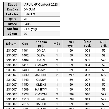
Závod
IARU UHF Contest 2023
Značka
OM5UM
Lokátor
JN98EO
QSO
28
Skóre
3436
Anténa
21 el yagi
Výkon
70
Značka
RST
Číslo
RST
Dátum
Čas
Mód
prij.
vysl.
vysl.
prij.
231007
1401
OM6A
1
59
001
59
231007
1402
OL9W
1
59
002
59
231007
1409
HA5S
2
59
003
590
231007
1411
OM5AW
1
59
004
59
231007
1438
OK6M
1
59
005
59
231007
1440
OM3RBS
2
599
006
599
231007
1443
OM3W
1
59
007
59
231007
1450
OM3KII
1
59
008
59
231007
1509
HA1KYY
1
59
009
59
231007
1728
OM5CM
2
599
010
599
231007
1910
OM7AG
2
599
011
599
231007
2015
OM5LD
1
59
012
59
231007
2024
S53MM
2
599
013
599