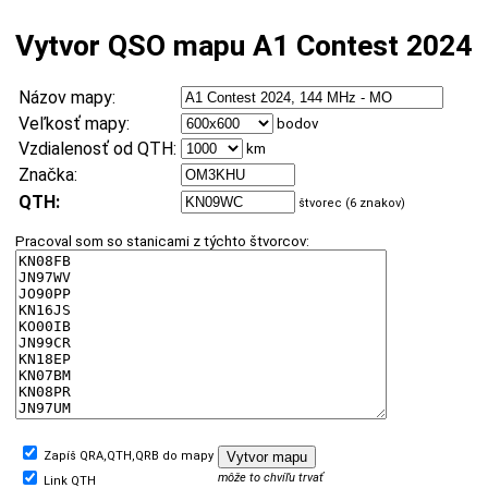
Vytvor QSO mapu A1 Contest 2024
Názov mapy:
Veľkosť mapy:
bodov
Vzdialenosť od QTH:
km
Značka:
QTH:
štvorec (6 znakov)
Pracoval som so stanicami z týchto štvorcov:
Zapíš QRA,QTH,QRB do mapy
môže to chvíľu trvať
Link QTH