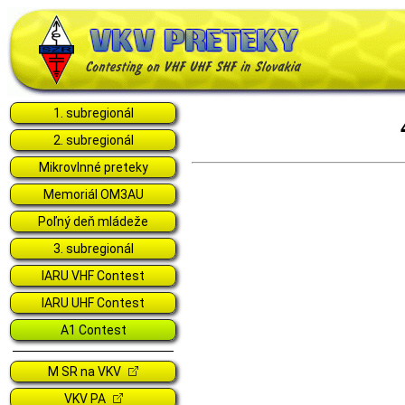
1. subregionál
2. subregionál
Mikrovlnné preteky
Memoriál OM3AU
Poľný deň mládeže
3. subregionál
IARU VHF Contest
IARU UHF Contest
A1 Contest
M SR na VKV
VKV PA