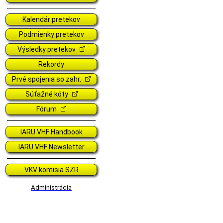
Kalendár pretekov
Podmienky pretekov
Výsledky pretekov
Rekordy
Prvé spojenia so zahr.
Súťažné kóty
Fórum
IARU VHF Handbook
IARU VHF Newsletter
VKV komisia SZR
Administrácia