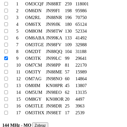
1
OM3CQF
JN88RT
259
118001
2
OM6DN
JN99FI
198
95986
3
OM2RL
JN88NR
196
70750
4
OM6TX
JN99JK
180
65124
5
OM8OM
JN98TW
130
52334
6
OM6ABA
JN99KA
133
41492
7
OM3TGE
JN98FV
109
32988
8
OM2DT
JN88QQ
104
31188
9
OM3TK
JN99LC
99
29641
10
OM7CM
JN98PP
81
22170
11
OM3TY
JN88ME
57
15989
12
OM7AG
JN98NO
60
14864
13
OM0IM
KN08PR
45
13807
14
OM5UM
JN98EO
62
13135
15
OM8GY
KN08OR
20
4497
16
OM3TLE
JN98DR
25
3963
17
OM3THX
JN98ET
17
2539
144 MHz - MO