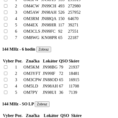
2
OM4CW
JN99CH
493
272980
3
OM5AW
JN98AH
526
257952
4
OM3RM
JN88QA
150
64670
5
OM4EX
JN98HR
117
39271
6
OM3CLS
JN99FC
92
27551
7
OM8WG
KN08PR
65
22187
144 MHz - 6 hodín
Vyber
Por.
Značka
Lokátor
QSO
Skóre
1
OM5KM
JN98BG
79
21937
2
OM3YFT
JN99IF
72
18481
3
OM3CPW
JN88OD
65
16915
4
OM5LD
JN98AH
67
11708
5
OM7PY
JN98UI
36
7139
144 MHz - SO LP
Vyber
Por.
Značka
Lokátor
QSO
Skóre