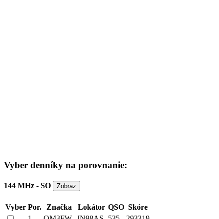
Vyber denníky na porovnanie:
144 MHz - SO
Vyber
Por.
Značka
Lokátor
QSO
Skóre
1
OM3FW
JN98AS
535
293319