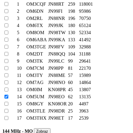
1
OM3CQF
JN88RT
259
118001
2
OM6DN
JN99FI
198
95986
3
OM2RL
JN88NR
196
70750
4
OM6TX
JN99JK
180
65124
5
OM8OM
JN98TW
130
52334
6
OM6ABA
JN99KA
133
41492
7
OM3TGE
JN98FV
109
32988
8
OM2DT
JN88QQ
104
31188
9
OM3TK
JN99LC
99
29641
10
OM7CM
JN98PP
81
22170
11
OM3TY
JN88ME
57
15989
12
OM7AG
JN98NO
60
14864
13
OM0IM
KN08PR
45
13807
14
OM5UM
JN98EO
62
13135
15
OM8GY
KN08OR
20
4497
16
OM3TLE
JN98DR
25
3963
17
OM3THX
JN98ET
17
2539
144 MHz - MO