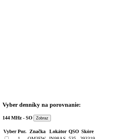
Vyber denníky na porovnanie:
144 MHz - SO
Vyber
Por.
Značka
Lokátor
QSO
Skóre
1
OM3FW
JN98AS
535
293319