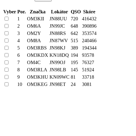
Vyber
Por.
Značka
Lokátor
QSO
Skóre
1
OM3KII
JN88UU
720
416432
2
OM6A
JN99JC
648
390896
3
OM2Y
JN88RS
642
353574
4
OM8A
JN87WV
515
240466
5
OM3RBS
JN98KJ
389
194344
6
OM3KDX
KN18DQ
194
93578
7
OM4C
JN99OJ
195
76327
8
OM3RLA
JN98LB
145
51924
9
OM3KHU
KN09WC
81
33718
10
OM3KEG
JN98ET
24
3081