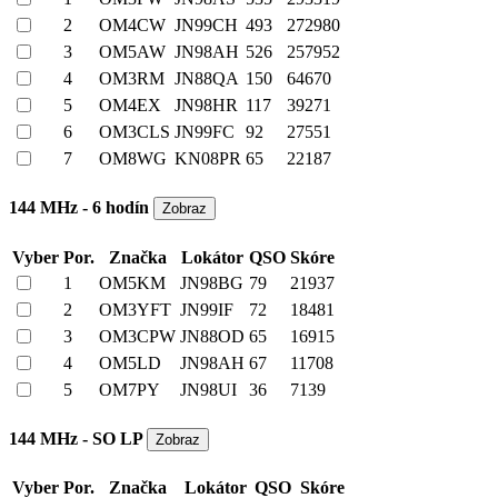
2
OM4CW
JN99CH
493
272980
3
OM5AW
JN98AH
526
257952
4
OM3RM
JN88QA
150
64670
5
OM4EX
JN98HR
117
39271
6
OM3CLS
JN99FC
92
27551
7
OM8WG
KN08PR
65
22187
144 MHz - 6 hodín
Vyber
Por.
Značka
Lokátor
QSO
Skóre
1
OM5KM
JN98BG
79
21937
2
OM3YFT
JN99IF
72
18481
3
OM3CPW
JN88OD
65
16915
4
OM5LD
JN98AH
67
11708
5
OM7PY
JN98UI
36
7139
144 MHz - SO LP
Vyber
Por.
Značka
Lokátor
QSO
Skóre