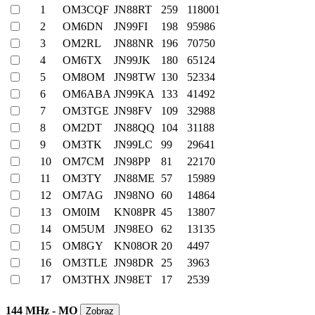
1
OM3CQF
JN88RT
259
118001
2
OM6DN
JN99FI
198
95986
3
OM2RL
JN88NR
196
70750
4
OM6TX
JN99JK
180
65124
5
OM8OM
JN98TW
130
52334
6
OM6ABA
JN99KA
133
41492
7
OM3TGE
JN98FV
109
32988
8
OM2DT
JN88QQ
104
31188
9
OM3TK
JN99LC
99
29641
10
OM7CM
JN98PP
81
22170
11
OM3TY
JN88ME
57
15989
12
OM7AG
JN98NO
60
14864
13
OM0IM
KN08PR
45
13807
14
OM5UM
JN98EO
62
13135
15
OM8GY
KN08OR
20
4497
16
OM3TLE
JN98DR
25
3963
17
OM3THX
JN98ET
17
2539
144 MHz - MO