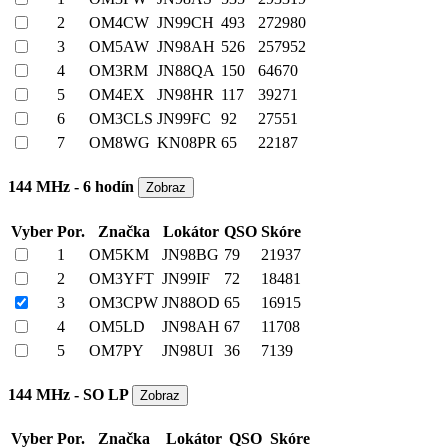
2
OM4CW
JN99CH
493
272980
3
OM5AW
JN98AH
526
257952
4
OM3RM
JN88QA
150
64670
5
OM4EX
JN98HR
117
39271
6
OM3CLS
JN99FC
92
27551
7
OM8WG
KN08PR
65
22187
144 MHz - 6 hodín
Vyber
Por.
Značka
Lokátor
QSO
Skóre
1
OM5KM
JN98BG
79
21937
2
OM3YFT
JN99IF
72
18481
3
OM3CPW
JN88OD
65
16915
4
OM5LD
JN98AH
67
11708
5
OM7PY
JN98UI
36
7139
144 MHz - SO LP
Vyber
Por.
Značka
Lokátor
QSO
Skóre