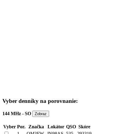
Vyber denníky na porovnanie:
144 MHz - SO
Vyber
Por.
Značka
Lokátor
QSO
Skóre
1
OM3FW
JN98AS
535
293319