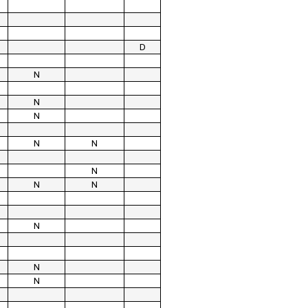
D
N
N
N
N
N
N
N
N
N
N
N