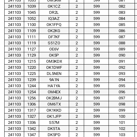
241103
1035
OM5RM
2
599
081
241103
1039
OK1CZ
2
599
082
241103
1045
DR2L
2
599
083
241103
1052
IQ3AZ
2
599
084
241103
1100
OK1FPQ
2
599
085
241103
1109
OK2KG
2
599
086
241103
1111
DF7KF
2
599
087
241103
1119
S51ZO
2
599
088
241103
1127
OE6V
2
599
089
241103
1129
OK5P
2
599
090
241103
1215
OM3KDX
2
599
091
241103
1220
OK1DWF
2
599
092
241103
1225
DL5NEN
2
599
093
241103
1239
9A1N
2
599
094
241103
1244
HA1YA
2
599
095
241103
1254
OM4EX
2
599
096
241103
1256
OK2BMJ
2
599
097
241103
1306
OM6TX
2
599
098
241103
1317
OK1KKD
2
599
099
241103
1327
OK1JFP
2
599
100
241103
1336
S57M
2
599
101
241103
1342
DK5TA
2
599
102
241103
1347
DK5PD
2
599
103