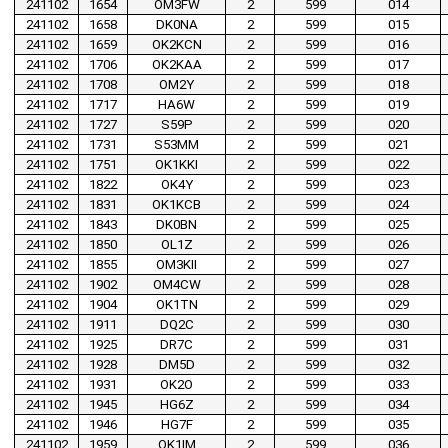
241102
1654
OM3FW
2
599
014
241102
1658
DK0NA
2
599
015
241102
1659
OK2KCN
2
599
016
241102
1706
OK2KAA
2
599
017
241102
1708
OM2Y
2
599
018
241102
1717
HA6W
2
599
019
241102
1727
S59P
2
599
020
241102
1731
S53MM
2
599
021
241102
1751
OK1KKI
2
599
022
241102
1822
OK4Y
2
599
023
241102
1831
OK1KCB
2
599
024
241102
1843
DK0BN
2
599
025
241102
1850
OL1Z
2
599
026
241102
1855
OM3KII
2
599
027
241102
1902
OM4CW
2
599
028
241102
1904
OK1TN
2
599
029
241102
1911
DQ2C
2
599
030
241102
1925
DR7C
2
599
031
241102
1928
DM5D
2
599
032
241102
1931
OK2O
2
599
033
241102
1945
HG6Z
2
599
034
241102
1946
HG7F
2
599
035
241102
1959
OK1IM
2
599
036