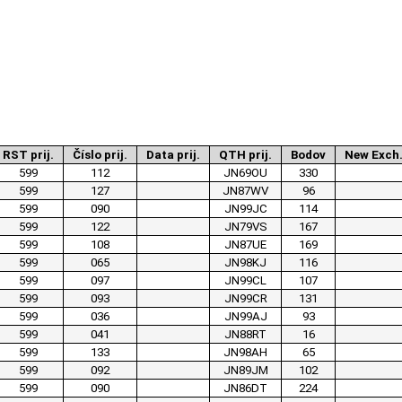
RST prij.
Číslo prij.
Data prij.
QTH prij.
Bodov
New Exch
599
112
JN69OU
330
599
127
JN87WV
96
599
090
JN99JC
114
599
122
JN79VS
167
599
108
JN87UE
169
599
065
JN98KJ
116
599
097
JN99CL
107
599
093
JN99CR
131
599
036
JN99AJ
93
599
041
JN88RT
16
599
133
JN98AH
65
599
092
JN89JM
102
599
090
JN86DT
224