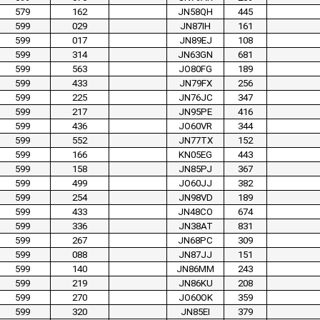
579
162
JN58QH
445
599
029
JN87IH
161
599
017
JN89EJ
108
599
314
JN63GN
681
599
563
JO80FG
189
599
433
JN79FX
256
599
225
JN76JC
347
599
217
JN95PE
416
599
436
JO60VR
344
599
552
JN77TX
152
599
166
KN05EG
443
599
158
JN85PJ
367
599
499
JO60JJ
382
599
254
JN98VD
189
599
433
JN48CO
674
599
336
JN38AT
831
599
267
JN68PC
309
599
088
JN87JJ
151
599
140
JN86MM
243
599
219
JN86KU
208
599
270
JO60OK
359
599
320
JN85EI
379