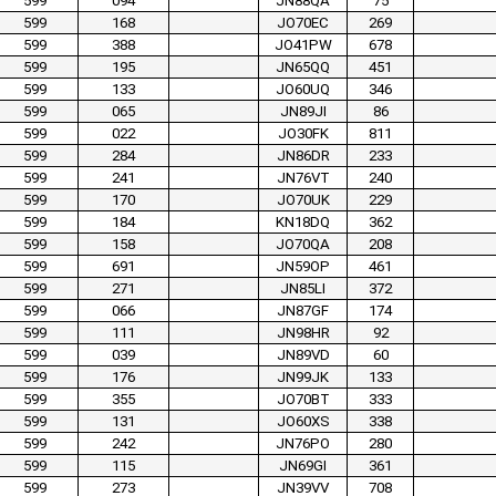
599
094
JN88QA
75
599
168
JO70EC
269
599
388
JO41PW
678
599
195
JN65QQ
451
599
133
JO60UQ
346
599
065
JN89JI
86
599
022
JO30FK
811
599
284
JN86DR
233
599
241
JN76VT
240
599
170
JO70UK
229
599
184
KN18DQ
362
599
158
JO70QA
208
599
691
JN59OP
461
599
271
JN85LI
372
599
066
JN87GF
174
599
111
JN98HR
92
599
039
JN89VD
60
599
176
JN99JK
133
599
355
JO70BT
333
599
131
JO60XS
338
599
242
JN76PO
280
599
115
JN69GI
361
599
273
JN39VV
708