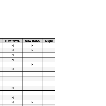
.
New WWL
New DXCC
Dupe
N
N
N
N
N
N
N
N
N
N
N
N