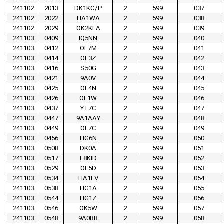
241102
2013
DK1KC/P
2
599
037
241102
2022
HA1WA
2
599
038
241102
2029
OK2KEA
2
599
039
241103
0409
IQ5NN
2
599
040
241103
0412
OL7M
2
599
041
241103
0414
OL3Z
2
599
042
241103
0416
S50G
2
599
043
241103
0421
9A0V
2
599
044
241103
0425
OL4N
2
599
045
241103
0426
OE1W
2
599
046
241103
0437
YT7C
2
599
047
241103
0447
9A1AAY
2
599
048
241103
0449
OL7C
2
599
049
241103
0456
HG6N
2
599
050
241103
0508
DK0A
2
599
051
241103
0517
F8KID
2
599
052
241103
0529
OE5D
2
599
053
241103
0534
HA1FV
2
599
054
241103
0538
HG1A
2
599
055
241103
0544
HG1Z
2
599
056
241103
0546
OK5W
2
599
057
241103
0548
9A0BB
2
599
058