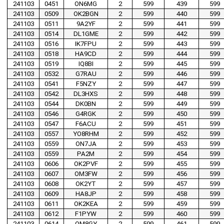
241103
0451
ON6MG
2
599
439
599
241103
0509
OK2BGN
2
599
440
599
241103
0511
9A2YF
2
599
441
599
241103
0514
DL1GME
2
599
442
599
241103
0516
IK7FPU
2
599
443
599
241103
0518
HA9CD
2
599
444
599
241103
0519
IQ8BI
2
599
445
599
241103
0532
G7RAU
2
599
446
599
241103
0541
F5NZY
2
599
447
599
241103
0542
DL3HXS
2
599
448
599
241103
0544
DK0BN
2
599
449
599
241103
0546
G4RGK
2
599
450
599
241103
0547
F6ACU
2
599
451
599
241103
0557
YO8RHM
2
599
452
599
241103
0559
ON7JA
2
599
453
599
241103
0559
PA2M
2
599
454
599
241103
0606
OK2PVF
2
599
455
599
241103
0607
OM3FW
2
599
456
599
241103
0608
OK2YT
2
599
457
599
241103
0609
HA8JP
2
599
458
599
241103
0611
OK2KEA
2
599
459
599
241103
0612
F1PYW
2
599
460
599
241103
0614
OM8GY
2
599
461
599