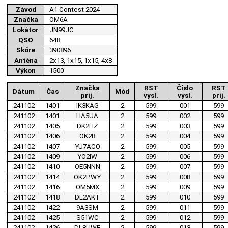
Závod
A1 Contest 2024
Značka
OM6A
Lokátor
JN99JC
QSO
648
Skóre
390896
Anténa
2x13, 1x15, 1x15, 4x8
Výkon
1500
Značka
RST
Číslo
RST
Dátum
Čas
Mód
prij.
vysl.
vysl.
prij.
241102
1401
IK3KAG
2
599
001
599
241102
1401
HA5UA
2
599
002
599
241102
1405
DK2HZ
2
599
003
599
241102
1406
OK2R
2
599
004
599
241102
1407
YU7ACO
2
599
005
599
241102
1409
YO2IW
2
599
006
599
241102
1410
OE5NNN
2
599
007
599
241102
1414
OK2PWY
2
599
008
599
241102
1416
OM5MX
2
599
009
599
241102
1418
DL2AKT
2
599
010
599
241102
1422
9A3SM
2
599
011
599
241102
1425
S51WC
2
599
012
599
241102
1426
DL8UWE
2
599
013
599