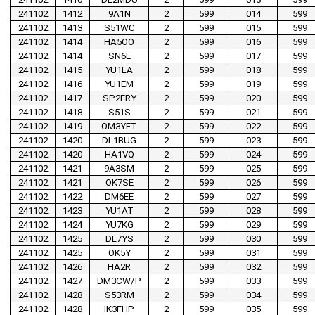
241102
1412
9A1N
2
599
014
599
241102
1413
S51WC
2
599
015
599
241102
1414
HA5OO
2
599
016
599
241102
1414
SN6E
2
599
017
599
241102
1415
YU1LA
2
599
018
599
241102
1416
YU1EM
2
599
019
599
241102
1417
SP2FRY
2
599
020
599
241102
1418
S51S
2
599
021
599
241102
1419
OM3YFT
2
599
022
599
241102
1420
DL1BUG
2
599
023
599
241102
1420
HA1VQ
2
599
024
599
241102
1421
9A3SM
2
599
025
599
241102
1421
OK7SE
2
599
026
599
241102
1422
DM6EE
2
599
027
599
241102
1423
YU1AT
2
599
028
599
241102
1424
YU7KG
2
599
029
599
241102
1425
DL7YS
2
599
030
599
241102
1425
OK5Y
2
599
031
599
241102
1426
HA2R
2
599
032
599
241102
1427
DM3CW/P
2
599
033
599
241102
1428
S53RM
2
599
034
599
241102
1428
IK3FHP
2
599
035
599