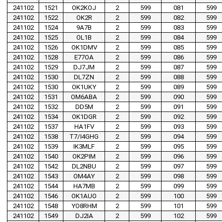
241102
1521
OK2KOJ
2
599
081
599
241102
1522
OK2R
2
599
082
599
241102
1524
9A7B
2
599
083
599
241102
1525
OL1B
2
599
084
599
241102
1526
OK1DMV
2
599
085
599
241102
1528
E77OA
2
599
086
599
241102
1529
DJ7JM
2
599
087
599
241102
1530
DL7ZN
2
599
088
599
241102
1530
OK1UKY
2
599
089
599
241102
1531
OM6ABA
2
599
090
599
241102
1532
DD5M
2
599
091
599
241102
1534
OK1DGR
2
599
092
599
241102
1537
HA1FV
2
599
093
599
241102
1538
T7/I4GHG
2
599
094
599
241102
1539
IK3MLF
2
599
095
599
241102
1540
OK2PIM
2
599
096
599
241102
1542
DL2NBU
2
599
097
599
241102
1543
OM4AY
2
599
098
599
241102
1544
HA7MB
2
599
099
599
241102
1546
OK1AUO
2
599
100
599
241102
1548
YO8RHM
2
599
101
599
241102
1549
DJ2IA
2
599
102
599