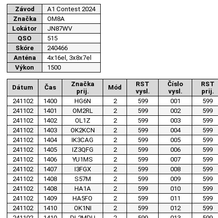
Závod
A1 Contest 2024
Značka
OM8A
Lokátor
JN87WV
QSO
515
Skóre
240466
Anténa
4x16el, 3x8x7el
Výkon
1500
Značka
RST
Číslo
RST
Dátum
Čas
Mód
prij.
vysl.
vysl.
prij.
241102
1400
HG6N
2
599
001
599
241102
1401
OM2RL
2
599
002
599
241102
1402
OL1Z
2
599
003
599
241102
1403
OK2KCN
2
599
004
599
241102
1404
IK3CAG
2
599
005
599
241102
1405
IZ3QFG
2
599
006
599
241102
1406
YU1MS
2
599
007
599
241102
1407
I3FGX
2
599
008
599
241102
1408
S57M
2
599
009
599
241102
1408
HA1A
2
599
010
599
241102
1409
HA5FO
2
599
011
599
241102
1410
OK1NI
2
599
012
599
241102
1410
DL2MDU
2
599
013
599