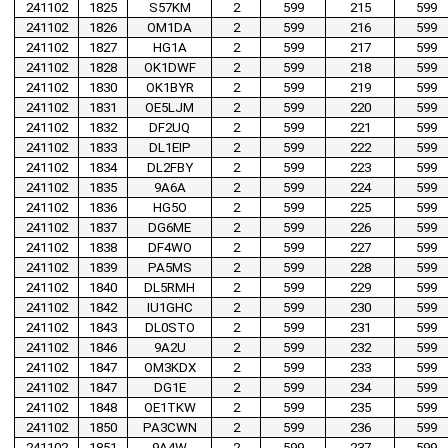
241102
1825
S57KM
2
599
215
599
241102
1826
OM1DA
2
599
216
599
241102
1827
HG1A
2
599
217
599
241102
1828
OK1DWF
2
599
218
599
241102
1830
OK1BYR
2
599
219
599
241102
1831
OE5LJM
2
599
220
599
241102
1832
DF2UQ
2
599
221
599
241102
1833
DL1EIP
2
599
222
599
241102
1834
DL2FBY
2
599
223
599
241102
1835
9A6A
2
599
224
599
241102
1836
HG5O
2
599
225
599
241102
1837
DG6ME
2
599
226
599
241102
1838
DF4WO
2
599
227
599
241102
1839
PA5MS
2
599
228
599
241102
1840
DL5RMH
2
599
229
599
241102
1842
IU1GHC
2
599
230
599
241102
1843
DL0STO
2
599
231
599
241102
1846
9A2U
2
599
232
599
241102
1847
OM3KDX
2
599
233
599
241102
1847
DG1E
2
599
234
599
241102
1848
OE1TKW
2
599
235
599
241102
1850
PA3CWN
2
599
236
599
241102
1851
9A4W
2
599
237
599