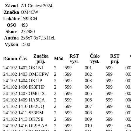
Závod
A1 Contest 2024
Značka
OM4CW
Lokátor
JN99CH
QSO
493
Skóre
272980
Anténa
2x6x7,3x7,1x11el.
Výkon
1500
Značka
RST
Číslo
RST
Dátum
Čas
Mód
prij.
vysl.
vysl.
prij.
241102
1402
OK1NI
2
599
001
599
00
241102
1403
OM3CPW
2
599
002
599
00
241102
1404
OK1IP
2
599
003
599
00
241102
1406
IK3FHP
2
599
004
599
00
241102
1407
OM6TX
2
599
005
599
00
241102
1409
HA5UA
2
599
006
599
00
241102
1410
DF2UQ
2
599
007
599
00
241102
1411
S53RM
2
599
008
599
00
241102
1413
OK7SE
2
599
009
599
00
241102
1416
DL9AAA
2
599
010
599
00