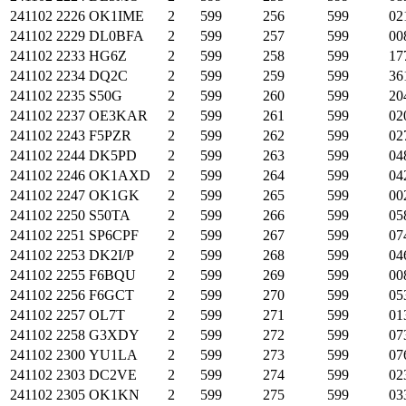
241102
2226
OK1IME
2
599
256
599
02
241102
2229
DL0BFA
2
599
257
599
00
241102
2233
HG6Z
2
599
258
599
17
241102
2234
DQ2C
2
599
259
599
36
241102
2235
S50G
2
599
260
599
20
241102
2237
OE3KAR
2
599
261
599
02
241102
2243
F5PZR
2
599
262
599
02
241102
2244
DK5PD
2
599
263
599
04
241102
2246
OK1AXD
2
599
264
599
04
241102
2247
OK1GK
2
599
265
599
00
241102
2250
S50TA
2
599
266
599
05
241102
2251
SP6CPF
2
599
267
599
07
241102
2253
DK2I/P
2
599
268
599
04
241102
2255
F6BQU
2
599
269
599
00
241102
2256
F6GCT
2
599
270
599
05
241102
2257
OL7T
2
599
271
599
01
241102
2258
G3XDY
2
599
272
599
07
241102
2300
YU1LA
2
599
273
599
07
241102
2303
DC2VE
2
599
274
599
02
241102
2305
OK1KN
2
599
275
599
03