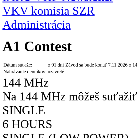
VKV komisia SZR
Administrácia
A1 Contest
Dátum súťaže:
o 91 dní
Závod sa bude konať 7.11.2026 o 1
Nahrávanie denníkov:
uzavreté
144 MHz
Na 144 MHz môžeš suťažiť 
SINGLE
6 HOURS
SINGLE (LOW POWER)