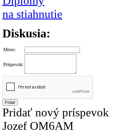
Diplomy
na stiahnutie
Diskusia:
Meno:
Príspevok:
Pridať
Pridať nový príspevok
Jozef OM6AM