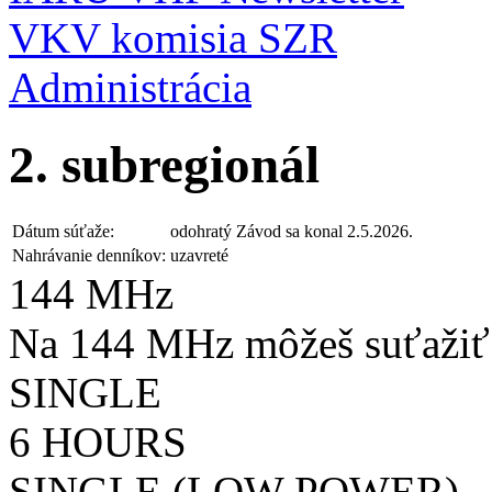
VKV komisia SZR
Administrácia
2. subregionál
Dátum súťaže:
odohratý
Závod sa konal 2.5.2026.
Nahrávanie denníkov:
uzavreté
144 MHz
Na 144 MHz môžeš suťažiť 
SINGLE
6 HOURS
SINGLE (LOW POWER)