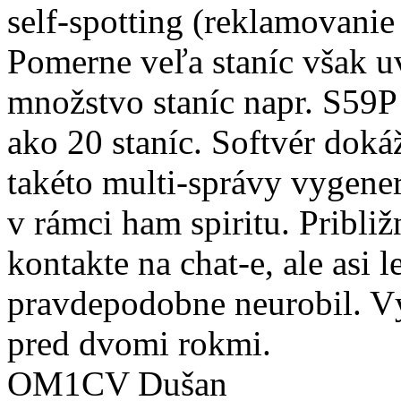
self-spotting (reklamovanie
Pomerne veľa staníc však uv
množstvo staníc napr. S59P
ako 20 staníc. Softvér doká
takéto multi-správy vygene
v rámci ham spiritu. Pribli
kontakte na chat-e, ale asi 
pravdepodobne neurobil. Vý
pred dvomi rokmi.
OM1CV Dušan