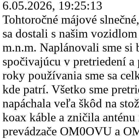
6.05.2026, 19:25:13
Tohtoročné májové slnečné,
sa dostali s našim vozidl
m.n.m. Naplánovali sme si 
spočivajúcu v pretriedení 
roky používania sme sa celk
kde patrí. Všetko sme pretri
napáchala veľa škôd na stož
koax káble a zničila anténu
prevádzače OM0OVU a OM0