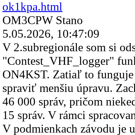
ok1kpa.html
OM3CPW Stano
5.05.2026, 10:47:09
V 2.subregionále som si ods
"Contest_VHF_logger" funk
ON4KST. Zatiaľ to funguje
spraviť menšiu úpravu. Zac
46 000 správ, pričom nieked
15 správ. V rámci spracovani
V podmienkach závodu je uv