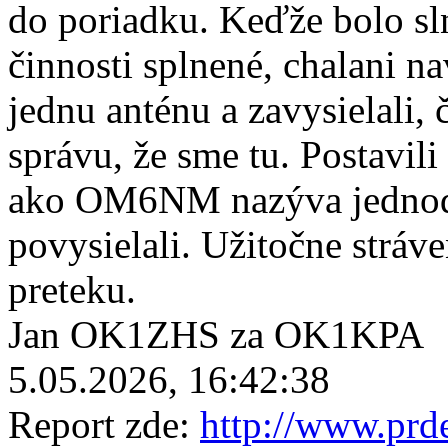
do poriadku. Keďže bolo sl
činnosti splnené, chalani na
jednu anténu a zavysielali
správu, že sme tu. Postavil
ako OM6NM nazýva jednodu
povysielali. Užitočne strá
preteku.
Jan OK1ZHS za OK1KPA
5.05.2026, 16:42:38
Report zde:
http://www.prd