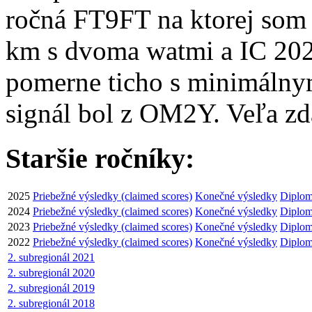
ročná FT9FT na ktorej som 
km s dvoma watmi a IC 202
pomerne ticho s minimálnym 
signál bol z OM2Y. Veľa zd
Staršie ročníky:
2025
Priebežné výsledky (claimed scores)
Konečné výsledky
Diplom
2024
Priebežné výsledky (claimed scores)
Konečné výsledky
Diplom
2023
Priebežné výsledky (claimed scores)
Konečné výsledky
Diplom
2022
Priebežné výsledky (claimed scores)
Konečné výsledky
Diplom
2. subregionál 2021
2. subregionál 2020
2. subregionál 2019
2. subregionál 2018