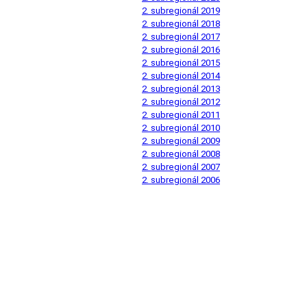
v mikrovlnnom pret
2. subregionál 2019
2. subregionál 2018
2. subregionál 2017
Jan OK1ZHS za OK1
2. subregionál 2016
Report zde:
http://
2. subregionál 2015
2. subregionál 2014
ok1kpa.html
2. subregionál 2013
2. subregionál 2012
OM3CPW Stano
5.0
2. subregionál 2011
2. subregionál 2010
V 2.subregionále so
2. subregionál 2009
2. subregionál 2008
funkciu prepojenia n
2. subregionál 2007
tam budem musieť sp
2. subregionál 2006
hodín okolo 46 000 s
ako 15 správ. V rámc
podmienkach závodu 
spotting (reklamova
veľa staníc však uve
napr. S59P v rámci j