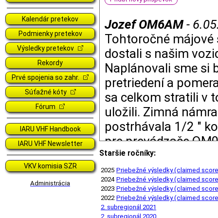
Kalendár pretekov
Jozef OM6AM
6.05
Podmienky pretekov
Tohtoročné májové s
Výsledky pretekov
dostali s našim voz
Rekordy
Naplánovali sme si 
Prvé spojenia so zahr.
pretriedení a pomer
Súťažné kóty
sa celkom stratili v 
Fórum
uložili. Zimná námr
postrhávala 1/2 " ko
IARU VHF Handbook
pre prevádzače OM0
IARU VHF Newsletter
poriadku. Keďže bol
Staršie ročníky:
VKV komisia SZR
splnené, chalani nav
2025
Priebežné výsledky (claimed scor
2024
Priebežné výsledky (claimed scor
zavysielali, čím by 
Administrácia
2023
Priebežné výsledky (claimed scor
Postavili sme jedn
2022
Priebežné výsledky (claimed scor
2. subregionál 2021
jednoduché antény, a
2. subregionál 2020