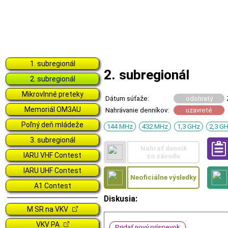
1. subregionál
2. subregionál
2. subregionál
Mikrovlnné preteky
Dátum súťaže:
odohratý
Memoriál OM3AU
Nahrávanie denníkov:
uzavreté
Poľný deň mládeže
144 MHz
432 MHz
1,3 GHz
2,3 G
3. subregionál
Nahrať denník
IARU VHF Contest
zo závodu
IARU UHF Contest
Neoficiálne výsledky
A1 Contest
Diskusia:
M SR na VKV
VKV PA
Pridať nový príspevok