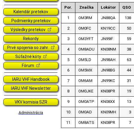
Por.
Značka
Lokátor
QSO
Kalendár pretekov
1
OM3RM
JN88QA
138
Podmienky pretekov
2
OM0FC
KN19CC
50
Výsledky pretekov
Rekordy
3
OM3YFT
JN99IF
59
Prvé spojenia so zahr.
4
OM8ADU
KN08NM
38
Súťažné kóty
5
OM5LD
JN98AH
63
Fórum
6
OM5MX
JN98BG
44
IARU VHF Handbook
7
OM6AM
JN99KC
31
IARU VHF Newsletter
8
OM0JKE
KN08PR
19
9
OM0ATP
KN08XX
13
VKV komisia SZR
10
OM0AD
KN09MH
3
Administrácia
11
OM8ATS
KN08PR
7