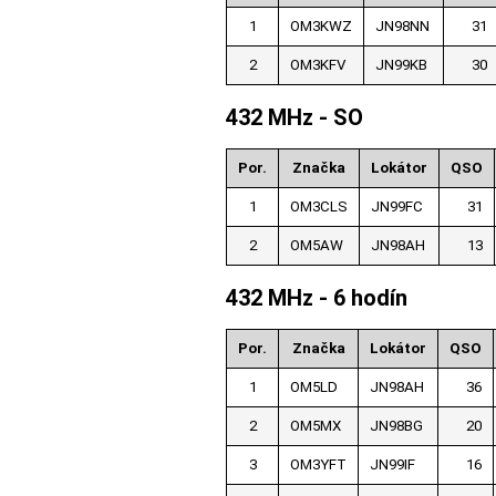
1
OM3KWZ
JN98NN
31
2
OM3KFV
JN99KB
30
432 MHz - SO
Por.
Značka
Lokátor
QSO
1
OM3CLS
JN99FC
31
2
OM5AW
JN98AH
13
432 MHz - 6 hodín
Por.
Značka
Lokátor
QSO
1
OM5LD
JN98AH
36
2
OM5MX
JN98BG
20
3
OM3YFT
JN99IF
16