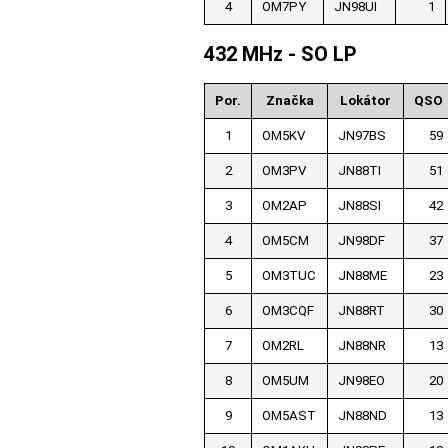
4
OM7PY
JN98UI
1
432 MHz - SO LP
Por.
Značka
Lokátor
QSO
1
OM5KV
JN97BS
59
2
OM3PV
JN88TI
51
3
OM2AP
JN88SI
42
4
OM5CM
JN98DF
37
5
OM3TUC
JN88ME
23
6
OM3CQF
JN88RT
30
7
OM2RL
JN88NR
13
8
OM5UM
JN98EO
20
9
OM5AST
JN88ND
13