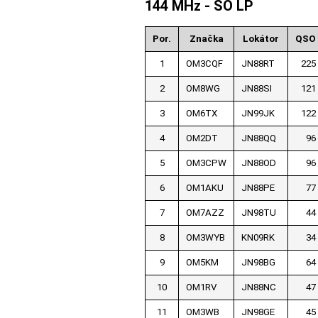
144 MHz - SO LP
Por.
Značka
Lokátor
QSO
1
OM3CQF
JN88RT
225
2
OM8WG
JN88SI
121
3
OM6TX
JN99JK
122
4
OM2DT
JN88QQ
96
5
OM3CPW
JN88OD
96
6
OM1AKU
JN88PE
77
7
OM7AZZ
JN98TU
44
8
OM3WYB
KN09RK
34
9
OM5KM
JN98BG
64
10
OM1RV
JN88NC
47
11
OM3WB
JN98GE
45