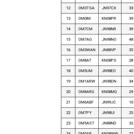
12
OM3TSA
JN97CX
33
13
OM0IM
KN08PR
39
14
OM7CM
JN98NR
39
15
OM7AG
JN98NO
48
16
OM3WAN
JN88VP
35
17
OM8AT
KN08PS
28
18
OM5UM
JN98EO
40
19
OM1ARW
JN98DN
34
20
OM8ARG
KN08MQ
29
21
OM6ABF
JN99JC
10
22
OM7PY
JN98UI
25
23
OM5AST
JN88ND
32
24
OM0AB
KN08WW
27