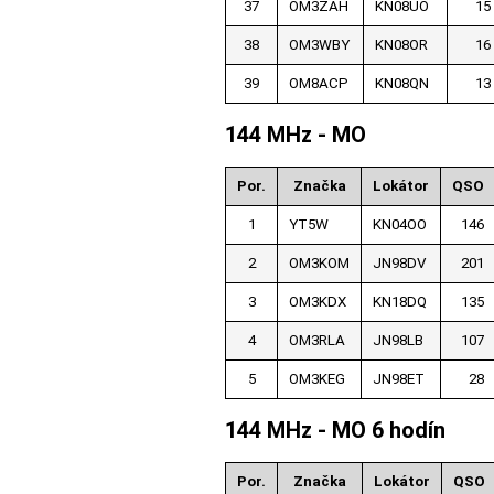
37
OM3ZAH
KN08UO
15
38
OM3WBY
KN08OR
16
39
OM8ACP
KN08QN
13
144 MHz - MO
Por.
Značka
Lokátor
QSO
1
YT5W
KN04OO
146
2
OM3KOM
JN98DV
201
3
OM3KDX
KN18DQ
135
4
OM3RLA
JN98LB
107
5
OM3KEG
JN98ET
28
144 MHz - MO 6 hodín
Por.
Značka
Lokátor
QSO