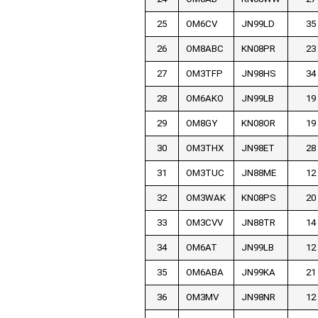
25
OM6CV
JN99LD
35
26
OM8ABC
KN08PR
23
27
OM3TFP
JN98HS
34
28
OM6AKO
JN99LB
19
29
OM8GY
KN08OR
19
30
OM3THX
JN98ET
28
31
OM3TUC
JN88ME
12
32
OM3WAK
KN08PS
20
33
OM3CVV
JN88TR
14
34
OM6AT
JN99LB
12
35
OM6ABA
JN99KA
21
36
OM3MV
JN98NR
12