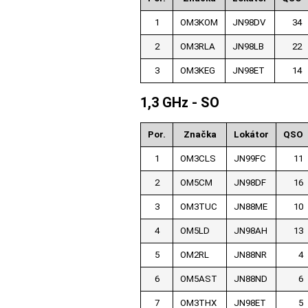
1
OM3KOM
JN98DV
34
2
OM3RLA
JN98LB
22
3
OM3KEG
JN98ET
14
1,3 GHz - SO
Por.
Značka
Lokátor
QSO
1
OM3CLS
JN99FC
11
2
OM5CM
JN98DF
16
3
OM3TUC
JN88ME
10
4
OM5LD
JN98AH
13
5
OM2RL
JN88NR
4
6
OM5AST
JN88ND
6
7
OM3THX
JN98ET
5