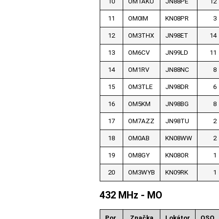
10
OM1AKU
JN88PE
12
11
OM0IM
KN08PR
3
12
OM3THX
JN98ET
14
13
OM6CV
JN99LD
11
14
OM1RV
JN88NC
8
15
OM3TLE
JN98DR
6
16
OM5KM
JN98BG
8
17
OM7AZZ
JN98TU
2
18
OM0AB
KN08WW
2
19
OM8GY
KN08OR
1
20
OM3WYB
KN09RK
1
432 MHz - MO
Por.
Značka
Lokátor
QSO