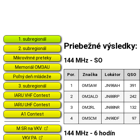
1. subregionál
Priebežné výsledky:
2. subregionál
Mikrovlnné preteky
144 MHz - SO
Memoriál OM3AU
Por.
Značka
Lokátor
QSO
Poľný deň mládeže
1
OM5AW
JN98AH
391
3. subregionál
IARU VHF Contest
2
OM2ALD
JN88RP
242
IARU UHF Contest
3
OM2RL
JN88NR
132
A1 Contest
4
OM5CM
JN98DF
97
M SR na VKV
144 MHz - 6 hodín
VKV PA