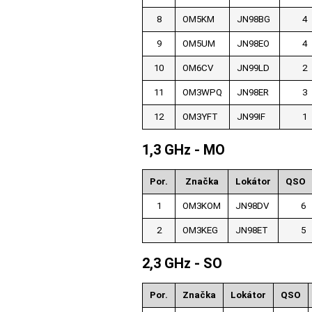
8
OM5KM
JN98BG
4
9
OM5UM
JN98EO
4
10
OM6CV
JN99LD
2
11
OM3WPQ
JN98ER
3
12
OM3YFT
JN99IF
1
1,3 GHz - MO
Por.
Značka
Lokátor
QSO
1
OM3KOM
JN98DV
6
2
OM3KEG
JN98ET
5
2,3 GHz - SO
Por.
Značka
Lokátor
QSO