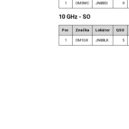
1
OM3WC
JN88SI
9
10 GHz - SO
Por.
Značka
Lokátor
QSO
1
OM1GX
JN88LK
5