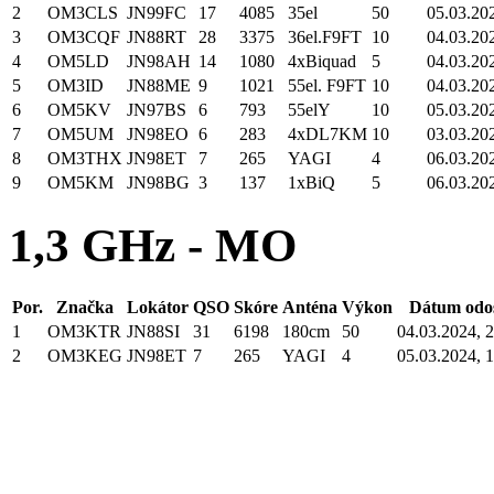
2
OM3CLS
JN99FC
17
4085
35el
50
05.03.20
3
OM3CQF
JN88RT
28
3375
36el.F9FT
10
04.03.20
4
OM5LD
JN98AH
14
1080
4xBiquad
5
04.03.20
5
OM3ID
JN88ME
9
1021
55el. F9FT
10
04.03.20
6
OM5KV
JN97BS
6
793
55elY
10
05.03.20
7
OM5UM
JN98EO
6
283
4xDL7KM
10
03.03.20
8
OM3THX
JN98ET
7
265
YAGI
4
06.03.20
9
OM5KM
JN98BG
3
137
1xBiQ
5
06.03.20
1,3 GHz - MO
Por.
Značka
Lokátor
QSO
Skóre
Anténa
Výkon
Dátum odos
1
OM3KTR
JN88SI
31
6198
180cm
50
04.03.2024, 
2
OM3KEG
JN98ET
7
265
YAGI
4
05.03.2024, 