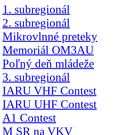
1. subregionál
2. subregionál
Mikrovlnné preteky
Memoriál OM3AU
Poľný deň mládeže
3. subregionál
IARU VHF Contest
IARU UHF Contest
A1 Contest
M SR na VKV