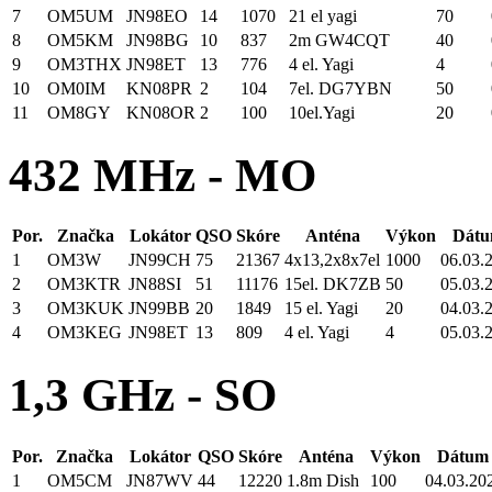
7
OM5UM
JN98EO
14
1070
21 el yagi
70
8
OM5KM
JN98BG
10
837
2m GW4CQT
40
9
OM3THX
JN98ET
13
776
4 el. Yagi
4
10
OM0IM
KN08PR
2
104
7el. DG7YBN
50
11
OM8GY
KN08OR
2
100
10el.Yagi
20
432 MHz - MO
Por.
Značka
Lokátor
QSO
Skóre
Anténa
Výkon
Dátu
1
OM3W
JN99CH
75
21367
4x13,2x8x7el
1000
06.03.
2
OM3KTR
JN88SI
51
11176
15el. DK7ZB
50
05.03.
3
OM3KUK
JN99BB
20
1849
15 el. Yagi
20
04.03.
4
OM3KEG
JN98ET
13
809
4 el. Yagi
4
05.03.
1,3 GHz - SO
Por.
Značka
Lokátor
QSO
Skóre
Anténa
Výkon
Dátum 
1
OM5CM
JN87WV
44
12220
1.8m Dish
100
04.03.20