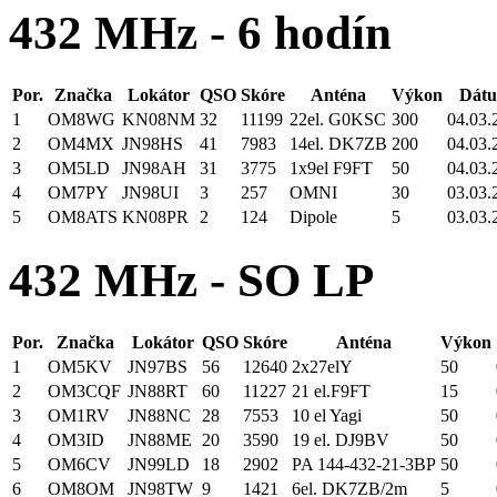
432 MHz - 6 hodín
Por.
Značka
Lokátor
QSO
Skóre
Anténa
Výkon
Dátu
1
OM8WG
KN08NM
32
11199
22el. G0KSC
300
04.03.
2
OM4MX
JN98HS
41
7983
14el. DK7ZB
200
04.03.
3
OM5LD
JN98AH
31
3775
1x9el F9FT
50
04.03.
4
OM7PY
JN98UI
3
257
OMNI
30
03.03.
5
OM8ATS
KN08PR
2
124
Dipole
5
03.03.
432 MHz - SO LP
Por.
Značka
Lokátor
QSO
Skóre
Anténa
Výkon
1
OM5KV
JN97BS
56
12640
2x27elY
50
2
OM3CQF
JN88RT
60
11227
21 el.F9FT
15
3
OM1RV
JN88NC
28
7553
10 el Yagi
50
4
OM3ID
JN88ME
20
3590
19 el. DJ9BV
50
5
OM6CV
JN99LD
18
2902
PA 144-432-21-3BP
50
6
OM8OM
JN98TW
9
1421
6el. DK7ZB/2m
5