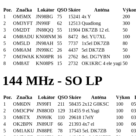
Por.
Značka
Lokátor
QSO
Skóre
Anténa
Výko
1
OM5MX
JN98BG
75
15241
4x Y
200
2
OM3YFT
JN99IF
62
12513
Quadlong
300
3
OM2DT
JN88QQ
55
11904
DK7ZB 12 el.
50
4
OM8ADU
KN08NM
36
8472
8el. YU7XL
100
5
OM5LD
JN98AH
55
7737
1x5el DK7ZB
80
6
OM6AM
JN99KC
26
4437
5el DK7ZB
50
7
OM3WAK
KN08PR
16
2762
8el. DG7YBN
100
8
OM8AT
KN08PS
15
2732
OK1KRC 4 ele yagi
50
144 MHz - SO LP
Por.
Značka
Lokátor
QSO
Skóre
Anténa
Výkon
1
OM6DN
JN99FI
211
58435
2x12 G0KSC
100
05
2
OM3CPW
JN88OD
129
31455
9 el.Yagi
100
03
3
OM6TX
JN99JK
110
29618
17elY
100
03
4
OK2BPN
JN89UF
66
21393
4x7 el
100
06
5
OM1AKU
JN88PE
78
17543
5el. DK7ZB
50
03