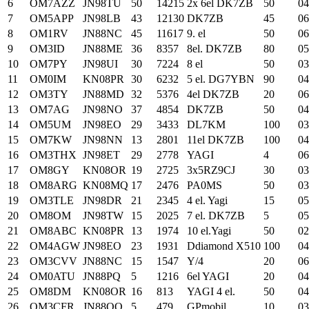
6
OM7AZZ
JN98TU
50
14215
2x 6el DK7ZB
50
04
7
OM5APP
JN98LB
43
12130
DK7ZB
45
06
8
OM1RV
JN88NC
45
11617
9. el
50
06
9
OM3ID
JN88ME
36
8357
8el. DK7ZB
80
05
10
OM7PY
JN98UI
30
7224
8 el
50
03
11
OM0IM
KN08PR
30
6232
5 el. DG7YBN
90
04
12
OM3TY
JN88MD
32
5376
4el DK7ZB
20
06
13
OM7AG
JN98NO
37
4854
DK7ZB
50
04
14
OM5UM
JN98EO
29
3433
DL7KM
100
03
15
OM7KW
JN98NN
13
2801
11el DK7ZB
100
04
16
OM3THX
JN98ET
29
2778
YAGI
4
06
17
OM8GY
KN08OR
19
2725
3x5RZ9CJ
30
03
18
OM8ARG
KN08MQ
17
2476
PA0MS
50
03
19
OM3TLE
JN98DR
21
2345
4 el. Yagi
15
05
20
OM8OM
JN98TW
15
2025
7 el. DK7ZB
5
05
21
OM8ABC
KN08PR
13
1974
10 el.Yagi
50
02
22
OM4AGW
JN98EO
23
1931
Ddiamond X510
100
04
23
OM3CVV
JN88NC
15
1547
Y/4
20
06
24
OM0ATU
JN88PQ
5
1216
6el YAGI
20
04
25
OM8DM
KN08OR
16
813
YAGI 4 el.
50
04
26
OM3CFR
JN88QQ
5
479
GPmobil
10
03