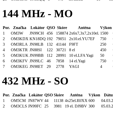
144 MHz - MO
Por.
Značka
Lokátor
QSO
Skóre
Anténa
Výkon
1
OM3W
JN99CH
456
158874
2x6x7,3x7,2x10el.
1500
2
OM3KDX
KN18DQ
192
79051
2x10.el.YU7EF
750
3
OM3RLA
JN98LB
132
41144
F9FT
250
4
OM3KTR
JN88SI
122
30721
8 el
450
5
OM3KUK
JN99BB
112
28991
10 el.LFA Yagi
50
6
OM3KFV
JN99LC
46
7858
14 el.Yagi
750
7
OM3KEG
JN98ET
29
2778
YAGI
4
432 MHz - SO
Por.
Značka
Lokátor
QSO
Skóre
Anténa
Výkon
Dátu
1
OM5CM
JN87WV
44
11138
4x25el.I0JXX
600
04.03.
2
OM3CLS
JN99FC
25
3981
19 el. DJ9BV
300
05.03.