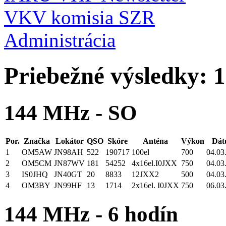
VKV komisia SZR
Administrácia
Priebežné výsledky: 1
144 MHz - SO
Por.
Značka
Lokátor
QSO
Skóre
Anténa
Výkon
Dát
1
OM5AW
JN98AH
522
190717
100el
700
04.03
2
OM5CM
JN87WV
181
54252
4x16el.I0JXX
750
04.03
3
IS0JHQ
JN40GT
20
8833
12JXX2
500
04.03
4
OM3BY
JN99HF
13
1714
2x16el. I0JXX
750
06.03
144 MHz - 6 hodín