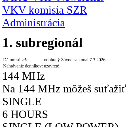
VKV komisia SZR
Administrácia
1. subregionál
Dátum súťaže:
odohratý
Závod sa konal 7.3.2026.
Nahrávanie denníkov:
uzavreté
144 MHz
Na 144 MHz môžeš suťažiť 
SINGLE
6 HOURS
SINGLE (LOW POWER)