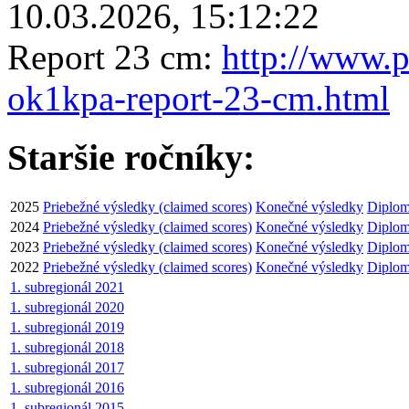
10.03.2026, 15:12:22
Report 23 cm:
http://www.p
ok1kpa-report-23-cm.html
Staršie ročníky:
2025
Priebežné výsledky (claimed scores)
Konečné výsledky
Diplom
2024
Priebežné výsledky (claimed scores)
Konečné výsledky
Diplom
2023
Priebežné výsledky (claimed scores)
Konečné výsledky
Diplom
2022
Priebežné výsledky (claimed scores)
Konečné výsledky
Diplom
1. subregionál 2021
1. subregionál 2020
1. subregionál 2019
1. subregionál 2018
1. subregionál 2017
1. subregionál 2016
1. subregionál 2015