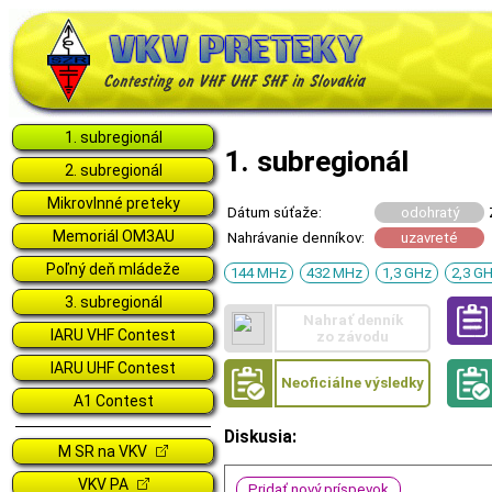
1. subregionál
1. subregionál
2. subregionál
Mikrovlnné preteky
Dátum súťaže:
odohratý
Memoriál OM3AU
Nahrávanie denníkov:
uzavreté
Poľný deň mládeže
144 MHz
432 MHz
1,3 GHz
2,3 G
3. subregionál
Nahrať denník
IARU VHF Contest
zo závodu
IARU UHF Contest
Neoficiálne výsledky
A1 Contest
Diskusia:
M SR na VKV
VKV PA
Pridať nový príspevok