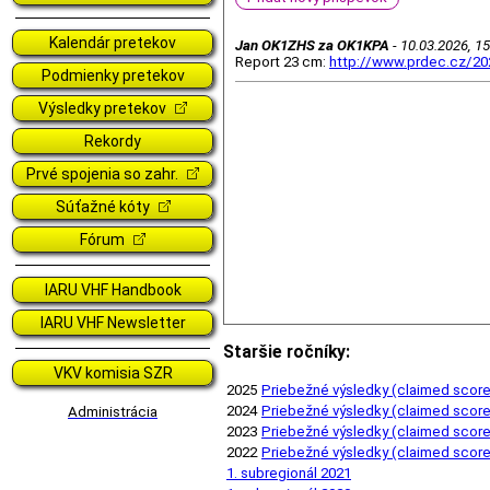
Kalendár pretekov
Jan OK1ZHS za OK1KPA
10.03.2026, 15
Report 23 cm:
http://www.prdec.cz/20
Podmienky pretekov
Výsledky pretekov
Rekordy
Prvé spojenia so zahr.
Súťažné kóty
Fórum
IARU VHF Handbook
IARU VHF Newsletter
Staršie ročníky:
VKV komisia SZR
2025
Priebežné výsledky (claimed scor
2024
Priebežné výsledky (claimed scor
Administrácia
2023
Priebežné výsledky (claimed scor
2022
Priebežné výsledky (claimed scor
1. subregionál 2021